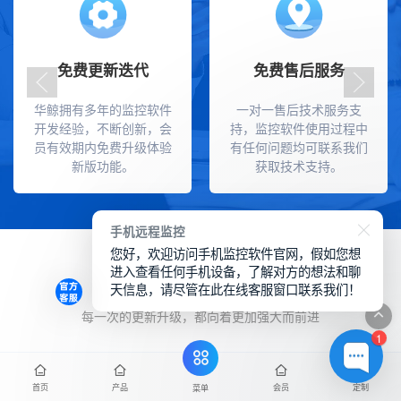
免费更新迭代
免费售后服务
华鲸拥有多年的监控软件
一对一售后技术服务支
开发经验，不断创新，会
持，监控软件使用过程中
员有效期内免费升级体验
有任何问题均可联系我们
新版功能。
获取技术支持。
手机远程监控
您好，欢迎访问手机监控软件官网，假如您想
进入查看任何手机设备，了解对方的想法和聊
华鲸手机监控软件更新记录
天信息，请尽管在此在线客服窗口联系我们！
每一次的更新升级，都向着更加强大而前进
1
首页
产品
会员
定制
菜单
2025-04-16
V3.8