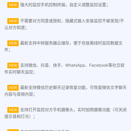
强大的监控手机控制终端，自定义调整监控设置；
NEW
不需要对方同意或授权，隐藏式植入安装监控不被发现/不
NEW
让对方知道；
最新支持中转服务器云储存，便于存放离线时监控数据文
NEW
件；
支持微信、抖音、快手、WhatsApp、Facebook等社交软
NEW
件实时聊天监控；
最新支持微信历史聊天记录恢复功能，可恢复微信文字聊天
NEW
内容与音频内容；
支持打开监控对方手机摄像头，实时拍照摄像功能（可关闭
NEW
提示音和灯光）；