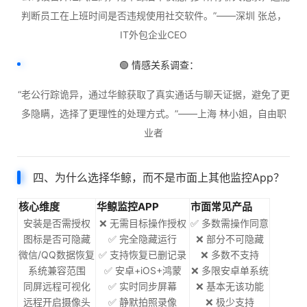
判断员工在上班时间是否违规使用社交软件。”——深圳 张总，
IT外包企业CEO
🟢 情感关系调查：
“老公行踪诡异，通过华鲸获取了真实通话与聊天证据，避免了更
多隐瞒，选择了更理性的处理方式。”——上海 林小姐，自由职
业者
四、为什么选择华鲸，而不是市面上其他监控App？
核心维度
华鲸监控APP
市面常见产品
安装是否需授权
❌ 无需目标操作授权
✅ 多数需操作同意
图标是否可隐藏
✅ 完全隐藏运行
❌ 部分不可隐藏
微信/QQ数据恢复
✅ 支持恢复已删记录
❌ 多数不支持
系统兼容范围
✅ 安卓+iOS+鸿蒙
❌ 多限安卓单系统
同屏远程可视化
✅ 实时同步屏幕
❌ 基本无该功能
远程开启摄像头
✅ 静默拍照录像
❌ 极少支持