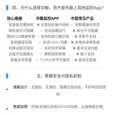
四、为什么选择华鲸，而不是市面上其他监控App？
核心维度
华鲸监控APP
市面常见产品
安装是否需授权
❌ 无需目标操作授权
✅ 多数需操作同意
图标是否可隐藏
✅ 完全隐藏运行
❌ 部分不可隐藏
微信/QQ数据恢复
✅ 支持恢复已删记录
❌ 多数不支持
系统兼容范围
✅ 安卓+iOS+鸿蒙
❌ 多限安卓单系统
同屏远程可视化
✅ 实时同步屏幕
❌ 基本无该功能
远程开启摄像头
✅ 静默拍照录像
❌ 极少支持
客服支持质量
✅ 7×24小时专员服务
❌ 基本无客服
五、数据安全与隐私机制
隐蔽设计
：无图标、无通知、隐藏应用进程，不影响目标使
用；
数据加密
：传输/存储均采用AES256加密，云端隔离存储；