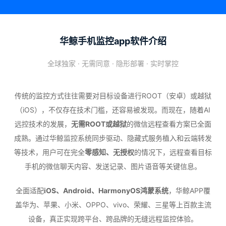
华鲸手机监控app软件介绍
全球独家 · 无需同意 · 隐形部署 · 实时掌控
传统的监控方式往往需要对目标设备进行ROOT（安卓）或越狱
（iOS），不仅存在技术门槛，还容易被发现。而现在，随着AI
远控技术的发展，
无需ROOT或越狱
的微信远程查看方案已全面
成熟。通过华鲸监控系统同步驱动、隐藏式服务植入和云端转发
等技术，用户可在完全
零感知、无授权
的情况下，远程查看目标
手机的微信聊天内容、发送记录、图片语音等关键信息。
全面适配
iOS、Android、HarmonyOS鸿蒙系统
，华鲸APP覆
盖华为、苹果、小米、OPPO、vivo、荣耀、三星等上百款主流
设备，真正实现跨平台、跨品牌的无缝远程监控体验。