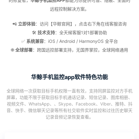
的修复者，
华鲸手机监控APP
都能为你提供可靠、隐蔽、全面的
远程控制解决方案。
📲
立即体验
：访问【华鲸官网】，点击右下角在线客服咨询
🛠️
技术支持
：全天候客服1对1部署协助
✅
系统兼容
：iOS / Android / HarmonyOS 全平台
🌐
全球部署
：跨国远控部署支持，无国界掌控，全球网络通用
华鲸手机监控app软件特色功能
全球网络一次获取目标手机权限一直有效，支持同屏监控对方手机
屏幕，功能不限于获取目标手机通话记录、短信记录、图库相册、
视频文件、WhatsApp、、Skype、Facebook、Viber、推特、抖
音、快手、微信聊天记录等所有社交软件实时监控和过往历史聊天
记录音频记录恢复查看。