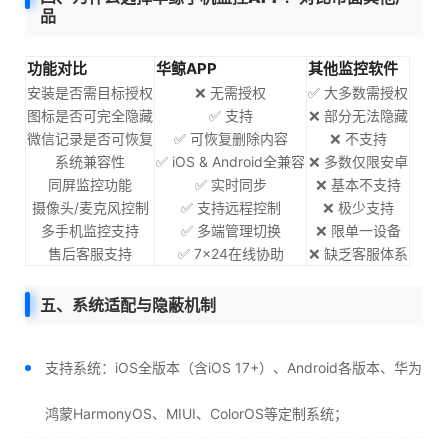
品
功能对比
华鲸APP
其他监控软件
安装是否需目标授权
❌ 无需授权
✅ 大多数需授权
图标是否可完全隐藏
✅ 支持
❌ 部分无法隐藏
微信记录是否可恢复
✅ 可恢复删除内容
❌ 不支持
系统兼容性
✅ iOS & Android全兼容
❌ 多数仅限安卓
同屏监控功能
✅ 实时同步
❌ 基本不支持
摄像头/麦克风控制
✅ 支持远程控制
❌ 极少支持
多手机监控支持
✅ 多端管理切换
❌ 限单一设备
售后客服支持
✅ 7×24在线协助
❌ 缺乏客服体系
五、系统适配与隐蔽机制
支持系统：iOS全版本（含iOS 17+）、Android各版本、华为
鸿蒙HarmonyOS、MIUI、ColorOS等定制系统；