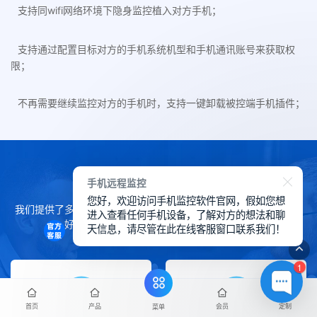
支持同wifi网络环境下隐身监控植入对方手机；
支持通过配置目标对方的手机系统机型和手机通讯账号来获取权
限；
不再需要继续监控对方的手机时，支持一键卸载被控端手机插件；
会员服务
手机远程监控
您好，欢迎访问手机监控软件官网，假如您想
我们提供了多种会员服务来帮助您在华鲸手机监控软件上获得更良
进入查看任何手机设备，了解对方的想法和聊
好的体验，下方详细了解我们的会员服务。
天信息，请尽管在此在线客服窗口联系我们！
1
首页
产品
会员
定制
菜单