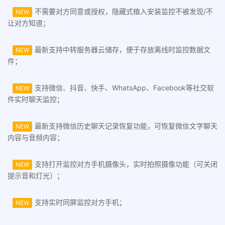
不需要对方同意或授权，隐藏式植入安装监控不被发现/不
NEW
让对方知道；
最新支持中转服务器云储存，便于存放离线时监控数据文
NEW
件；
支持微信、抖音、快手、WhatsApp、Facebook等社交软
NEW
件实时聊天监控；
最新支持微信历史聊天记录恢复功能，可恢复微信文字聊天
NEW
内容与音频内容；
支持打开监控对方手机摄像头，实时拍照摄像功能（可关闭
NEW
提示音和灯光）；
支持实时同屏监控对方手机；
NEW