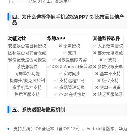
了。” —— 北京 刘先生，普通用户
四、为什么选择华鲸手机监控APP？对比市面其他产
品
功能对比
华鲸APP
其他监控软件
安装是否需目标授权
❌ 无需授权
✅ 大多数需授权
图标是否可完全隐藏
✅ 支持
❌ 部分无法隐藏
微信记录是否可恢复
✅ 可恢复删除内容
❌ 不支持
系统兼容性
✅ iOS & Android全兼容
❌ 多数仅限安卓
同屏监控功能
✅ 实时同步
❌ 基本不支持
摄像头/麦克风控制
✅ 支持远程控制
❌ 极少支持
多手机监控支持
✅ 多端管理切换
❌ 限单一设备
售后客服支持
✅ 7×24在线协助
❌ 缺乏客服体系
五、系统适配与隐蔽机制
支持系统：iOS全版本（含iOS 17+）、Android各版本、华为