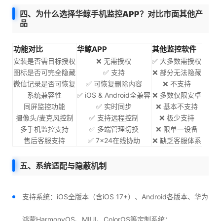
四、为什么选择华鲸手机监控APP？对比市面其他产
品
功能对比
华鲸APP
其他监控软件
安装是否需目标授权
❌ 无需授权
✅ 大多数需授权
图标是否可完全隐藏
✅ 支持
❌ 部分无法隐藏
微信记录是否可恢复
✅ 可恢复删除内容
❌ 不支持
系统兼容性
✅ iOS & Android全兼容
❌ 多数仅限安卓
同屏监控功能
✅ 实时同步
❌ 基本不支持
摄像头/麦克风控制
✅ 支持远程控制
❌ 极少支持
多手机监控支持
✅ 多端管理切换
❌ 限单一设备
售后客服支持
✅ 7×24在线协助
❌ 缺乏客服体系
五、系统适配与隐蔽机制
支持系统：iOS全版本（含iOS 17+）、Android各版本、华为
鸿蒙HarmonyOS、MIUI、ColorOS等定制系统；