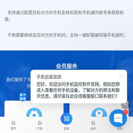
支持通过配置目标对方的手机系统机型和手机通讯账号来获取权
限；
不再需要继续监控对方的手机时，支持一键卸载被控端手机插件；
会员服务
手机远程监控
我们提供了多种会员服务来帮助您在华鲸手机监控软件上获得更良
您好，欢迎访问手机监控软件官网，假如您想
好的体验，下方详细了解我们的会员服务。
进入查看任何手机设备，了解对方的想法和聊
天信息，请尽管在此在线客服窗口联系我们！
1
首页
产品
会员
定制
菜单