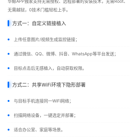
华鲸APP独家支持无需授权、远程部署的安装技术，无需Root、
无需越狱，0技术门槛轻松上手。
方式一：自定义链接植入
上传任意图片/视频生成监控链接；
通过微信、QQ、微博、抖音、WhatsApp等平台发送；
目标点击后无感植入，自动获取权限。
方式二：共享WiFi环境下隐形部署
与目标手机连接同一WiFi网络；
扫描网络设备，一键选定并部署；
适合办公室、家庭等场景。