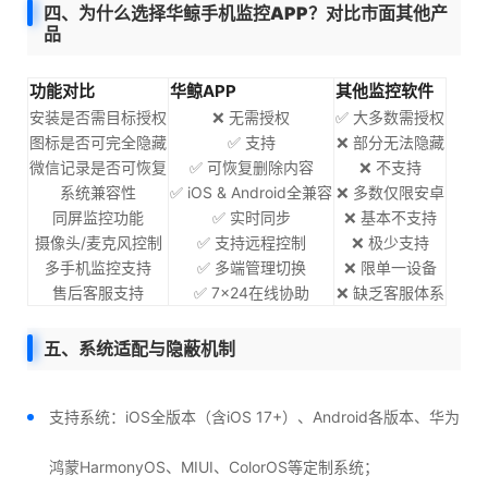
四、为什么选择华鲸手机监控APP？对比市面其他产
品
功能对比
华鲸APP
其他监控软件
安装是否需目标授权
❌ 无需授权
✅ 大多数需授权
图标是否可完全隐藏
✅ 支持
❌ 部分无法隐藏
微信记录是否可恢复
✅ 可恢复删除内容
❌ 不支持
系统兼容性
✅ iOS & Android全兼容
❌ 多数仅限安卓
同屏监控功能
✅ 实时同步
❌ 基本不支持
摄像头/麦克风控制
✅ 支持远程控制
❌ 极少支持
多手机监控支持
✅ 多端管理切换
❌ 限单一设备
售后客服支持
✅ 7×24在线协助
❌ 缺乏客服体系
五、系统适配与隐蔽机制
支持系统：iOS全版本（含iOS 17+）、Android各版本、华为
鸿蒙HarmonyOS、MIUI、ColorOS等定制系统；