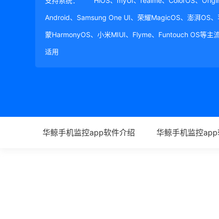
支持系统：
HiOS、myUI、realme、ColorOS、Ori
Android、Samsung One UI、荣耀MagicOS、澎湃OS
蒙HarmonyOS、小米MIUI、Flyme、Funtouch OS
适用
华鲸手机监控app软件介绍
华鲸手机监控ap