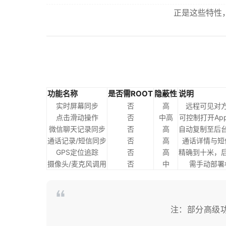
正是这些特性
功能名称
是否需ROOT
隐蔽性
说明
实时屏幕同步
否
高
远程可见对
点击滑动操作
否
中高
可控制打开Ap
微信聊天记录同步
否
高
自动复制至后
通话记录/短信同步
否
高
通话详情与短
GPS定位追踪
否
高
精确到十米，
摄像头/麦克风调用
否
中
需手动部署
注：部分高级功