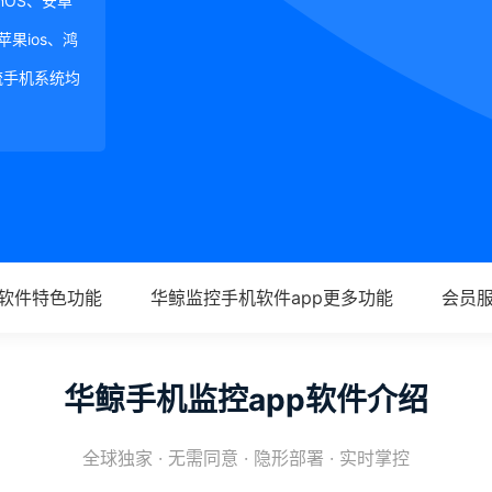
ginOS、安卓
、苹果ios、鸿
等主流手机系统均
p软件特色功能
华鲸监控手机软件app更多功能
会员
华鲸手机监控app软件介绍
全球独家 · 无需同意 · 隐形部署 · 实时掌控