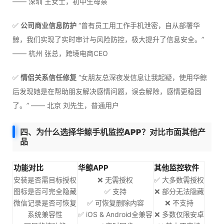
—— 深圳 王女士，初中生母亲
✅
公司商业信息防护
“曾有员工用工作手机泄密，自从部署华
鲸，我们实现了实时审计与风险防控，极大提升了信息安全。”
—— 杭州 张总，跨境电商CEO
✅
情侣关系信任修复
“女朋友总深夜发信息让我起疑，使用华鲸
后发现她是在帮助朋友解决感情问题，误会解除，感情更稳固
了。” —— 北京 刘先生，普通用户
四、为什么选择华鲸手机监控APP？对比市面其他产
品
功能对比
华鲸APP
其他监控软件
安装是否需目标授权
❌ 无需授权
✅ 大多数需授权
图标是否可完全隐藏
✅ 支持
❌ 部分无法隐藏
微信记录是否可恢复
✅ 可恢复删除内容
❌ 不支持
系统兼容性
✅ iOS & Android全兼容
❌ 多数仅限安卓