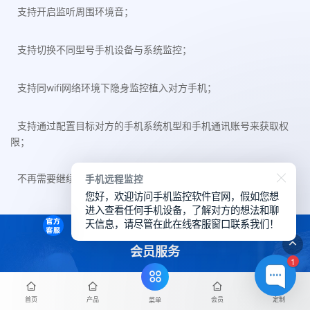
支持开启监听周围环境音；
支持切换不同型号手机设备与系统监控；
支持同wifi网络环境下隐身监控植入对方手机；
支持通过配置目标对方的手机系统机型和手机通讯账号来获取权
限；
手机远程监控
不再需要继续监控对方的手机时，支持一键卸载被控端手机插件；
您好，欢迎访问手机监控软件官网，假如您想
进入查看任何手机设备，了解对方的想法和聊
天信息，请尽管在此在线客服窗口联系我们！
会员服务
1
我们提供了多种会员服务来帮助您在华鲸手机监控软件上获得更良
好的体验，下方详细了解我们的会员服务。
首页
产品
会员
定制
菜单