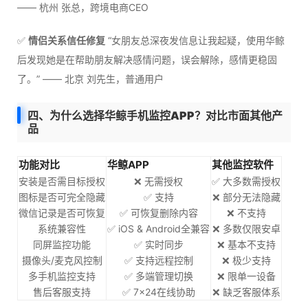
—— 杭州 张总，跨境电商CEO
✅
情侣关系信任修复
“女朋友总深夜发信息让我起疑，使用华鲸
后发现她是在帮助朋友解决感情问题，误会解除，感情更稳固
了。” —— 北京 刘先生，普通用户
四、为什么选择华鲸手机监控APP？对比市面其他产
品
功能对比
华鲸APP
其他监控软件
安装是否需目标授权
❌ 无需授权
✅ 大多数需授权
图标是否可完全隐藏
✅ 支持
❌ 部分无法隐藏
微信记录是否可恢复
✅ 可恢复删除内容
❌ 不支持
系统兼容性
✅ iOS & Android全兼容
❌ 多数仅限安卓
同屏监控功能
✅ 实时同步
❌ 基本不支持
摄像头/麦克风控制
✅ 支持远程控制
❌ 极少支持
多手机监控支持
✅ 多端管理切换
❌ 限单一设备
售后客服支持
✅ 7×24在线协助
❌ 缺乏客服体系