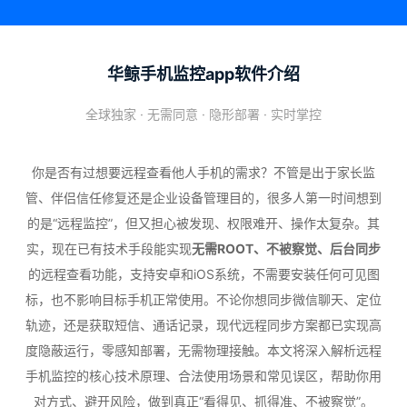
华鲸手机监控app软件介绍
全球独家 · 无需同意 · 隐形部署 · 实时掌控
你是否有过想要远程查看他人手机的需求？不管是出于家长监
管、伴侣信任修复还是企业设备管理目的，很多人第一时间想到
的是“远程监控”，但又担心被发现、权限难开、操作太复杂。其
实，现在已有技术手段能实现
无需ROOT、不被察觉、后台同步
的远程查看功能，支持安卓和iOS系统，不需要安装任何可见图
标，也不影响目标手机正常使用。不论你想同步微信聊天、定位
轨迹，还是获取短信、通话记录，现代远程同步方案都已实现高
度隐蔽运行，零感知部署，无需物理接触。本文将深入解析远程
手机监控的核心技术原理、合法使用场景和常见误区，帮助你用
对方式、避开风险，做到真正“看得见、抓得准、不被察觉”。