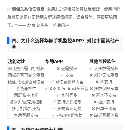
✅
情侣关系信任修复
“女朋友总深夜发信息让我起疑，使用华鲸
后发现她是在帮助朋友解决感情问题，误会解除，感情更稳固
了。” —— 北京 刘先生，普通用户
四、为什么选择华鲸手机监控APP？对比市面其他产
品
功能对比
华鲸APP
其他监控软件
安装是否需目标授权
❌ 无需授权
✅ 大多数需授权
图标是否可完全隐藏
✅ 支持
❌ 部分无法隐藏
微信记录是否可恢复
✅ 可恢复删除内容
❌ 不支持
系统兼容性
✅ iOS & Android全兼容
❌ 多数仅限安卓
同屏监控功能
✅ 实时同步
❌ 基本不支持
摄像头/麦克风控制
✅ 支持远程控制
❌ 极少支持
多手机监控支持
✅ 多端管理切换
❌ 限单一设备
售后客服支持
✅ 7×24在线协助
❌ 缺乏客服体系