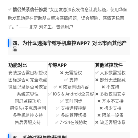
✅
情侣关系信任修复
“女朋友总深夜发信息让我起疑，使用华鲸
后发现她是在帮助朋友解决感情问题，误会解除，感情更稳固
了。” —— 北京 刘先生，普通用户
四、为什么选择华鲸手机监控APP？对比市面其他产
品
功能对比
华鲸APP
其他监控软件
安装是否需目标授权
❌ 无需授权
✅ 大多数需授权
图标是否可完全隐藏
✅ 支持
❌ 部分无法隐藏
微信记录是否可恢复
✅ 可恢复删除内容
❌ 不支持
系统兼容性
✅ iOS & Android全兼容
❌ 多数仅限安卓
同屏监控功能
✅ 实时同步
❌ 基本不支持
摄像头/麦克风控制
✅ 支持远程控制
❌ 极少支持
多手机监控支持
✅ 多端管理切换
❌ 限单一设备
售后客服支持
✅ 7×24在线协助
❌ 缺乏客服体系