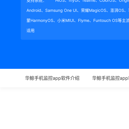
支持系统：
HiOS、myUI、realme、ColorOS、Ori
Android、Samsung One UI、荣耀MagicOS、澎湃OS
蒙HarmonyOS、小米MIUI、Flyme、Funtouch OS
适用
华鲸手机监控app软件介绍
华鲸手机监控ap