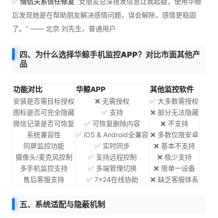
✅
情侣关系信任修复
“女朋友总深夜发信息让我起疑，使用华鲸
后发现她是在帮助朋友解决感情问题，误会解除，感情更稳固
了。” —— 北京 刘先生，普通用户
四、为什么选择华鲸手机监控APP？对比市面其他产
品
功能对比
华鲸APP
其他监控软件
安装是否需目标授权
❌ 无需授权
✅ 大多数需授权
图标是否可完全隐藏
✅ 支持
❌ 部分无法隐藏
微信记录是否可恢复
✅ 可恢复删除内容
❌ 不支持
系统兼容性
✅ iOS & Android全兼容
❌ 多数仅限安卓
同屏监控功能
✅ 实时同步
❌ 基本不支持
摄像头/麦克风控制
✅ 支持远程控制
❌ 极少支持
多手机监控支持
✅ 多端管理切换
❌ 限单一设备
售后客服支持
✅ 7×24在线协助
❌ 缺乏客服体系
五、系统适配与隐蔽机制