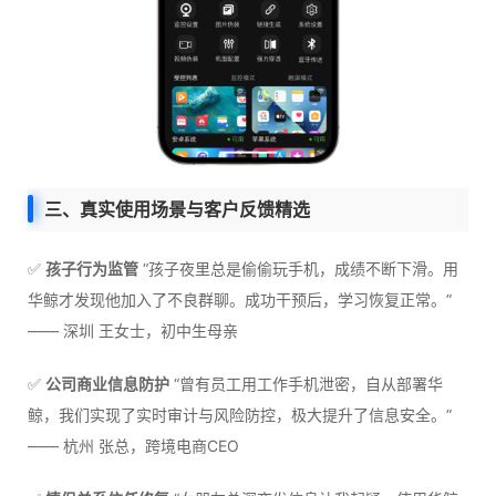
三、真实使用场景与客户反馈精选
✅
孩子行为监管
“孩子夜里总是偷偷玩手机，成绩不断下滑。用
华鲸才发现他加入了不良群聊。成功干预后，学习恢复正常。”
—— 深圳 王女士，初中生母亲
✅
公司商业信息防护
“曾有员工用工作手机泄密，自从部署华
鲸，我们实现了实时审计与风险防控，极大提升了信息安全。”
—— 杭州 张总，跨境电商CEO