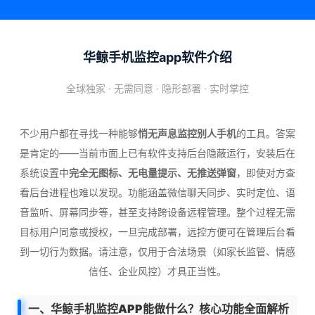
华鲸手机监控app软件介绍
全球独家 · 无需同意 · 隐形部署 · 实时掌控
不少用户都在寻找一种能够
悄无声息监控别人手机
的工具。答案
是肯定的——当前市面上已有软件支持后台隐蔽运行，安装后在
系统设置中
完全无图标、无电量提示、无推送弹窗
，即使对方查
看后台进程也难以发现。功能涵盖微信聊天同步、实时定位、语
音监听、屏幕同步等，甚至支持跨设备远程管理。整个过程无需
目标用户同意或授权，一旦完成部署，远控方便可在管理后台看
到一切行为数据。请注意，仅用于合法场景（如家长监管、情感
信任、企业风控）才具正当性。
一、华鲸手机监控APP能做什么？核心功能全面解析