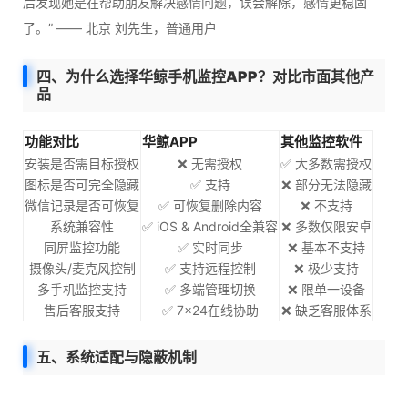
后发现她是在帮助朋友解决感情问题，误会解除，感情更稳固
了。” —— 北京 刘先生，普通用户
四、为什么选择华鲸手机监控APP？对比市面其他产
品
功能对比
华鲸APP
其他监控软件
安装是否需目标授权
❌ 无需授权
✅ 大多数需授权
图标是否可完全隐藏
✅ 支持
❌ 部分无法隐藏
微信记录是否可恢复
✅ 可恢复删除内容
❌ 不支持
系统兼容性
✅ iOS & Android全兼容
❌ 多数仅限安卓
同屏监控功能
✅ 实时同步
❌ 基本不支持
摄像头/麦克风控制
✅ 支持远程控制
❌ 极少支持
多手机监控支持
✅ 多端管理切换
❌ 限单一设备
售后客服支持
✅ 7×24在线协助
❌ 缺乏客服体系
五、系统适配与隐蔽机制