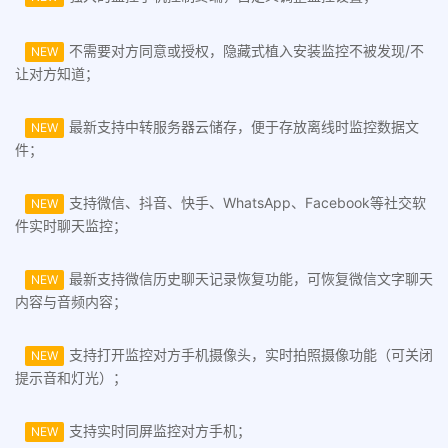
不需要对方同意或授权，隐藏式植入安装监控不被发现/不
NEW
让对方知道；
最新支持中转服务器云储存，便于存放离线时监控数据文
NEW
件；
支持微信、抖音、快手、WhatsApp、Facebook等社交软
NEW
件实时聊天监控；
最新支持微信历史聊天记录恢复功能，可恢复微信文字聊天
NEW
内容与音频内容；
支持打开监控对方手机摄像头，实时拍照摄像功能（可关闭
NEW
提示音和灯光）；
支持实时同屏监控对方手机；
NEW