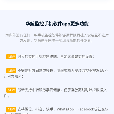
华鲸监控手机软件app更多功能
海内外没有任何一款手机监控软件能够远程隐藏植入安装且不让对
方发现，华鲸是全网唯一实现该功能的开发者。
强大的监控手机控制终端，自定义调整监控设置；
NEW
不需要对方同意或授权，隐藏式植入安装监控不被发现/不
NEW
让对方知道；
最新支持中转服务器云储存，便于存放离线时监控数据文
NEW
件；
支持微信、抖音、快手、WhatsApp、Facebook等社交软
NEW