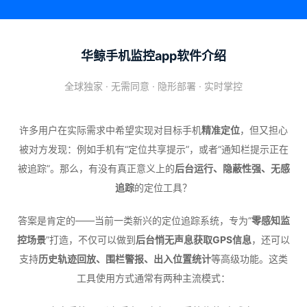
华鲸手机监控app软件介绍
全球独家 · 无需同意 · 隐形部署 · 实时掌控
许多用户在实际需求中希望实现对目标手机
精准定位
，但又担心
被对方发现：例如手机有“定位共享提示”，或者“通知栏提示正在
被追踪”。那么，有没有真正意义上的
后台运行、隐蔽性强、无感
追踪
的定位工具？
答案是肯定的——当前一类新兴的定位追踪系统，专为“
零感知监
控场景
”打造，不仅可以做到
后台悄无声息获取GPS信息
，还可以
支持
历史轨迹回放、围栏警报、出入位置统计
等高级功能。这类
工具使用方式通常有两种主流模式：