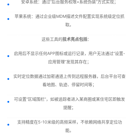
安卓系统：通过“后台服务权限+系统伪装”方式实现；
苹果系统：通过企业级MDM描述文件配置实现系统级定位抓
取。
这些工具的
技术亮点包括
：
启用后不显示任何APP图标或运行记录，用户无法通过“设置-
应用管理”发现其存在；
实时定位数据通过加密通道上传到远程服务器，后台平台可查
看地图、轨迹、停留时间等；
可设置“区域围栏”，如被追踪者进入某商圈或某住宅区即触发
提醒；
支持精度在5-10米级的高频采样，不依赖网络共享定位功
能。