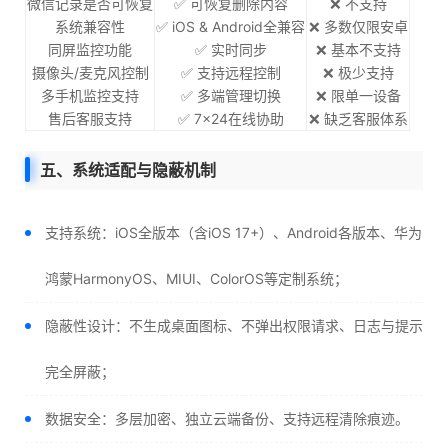
微信记录是否可恢复
✅ 可恢复删除内容
❌ 不支持
系统兼容性
✅ iOS & Android全兼容
❌ 多数仅限安卓
同屏监控功能
✅ 实时同步
❌ 基本不支持
摄像头/麦克风控制
✅ 支持远程控制
❌ 极少支持
多手机监控支持
✅ 多端管理切换
❌ 限单一设备
售后客服支持
✅ 7×24在线协助
❌ 缺乏客服体系
五、系统适配与隐蔽机制
支持系统：iOS全版本（含iOS 17+）、Android各版本、华为
鸿蒙HarmonyOS、MIUI、ColorOS等定制系统；
隐蔽性设计：不生成桌面图标、不弹出权限请求、日志与提示
完全屏蔽；
数据安全：多层加密、独立云端备份、支持远程清除痕迹。