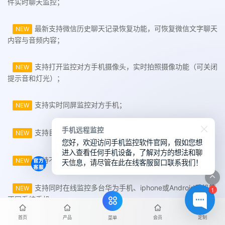
件实时聊天监控；
最新支持微信历史聊天记录恢复功能，可恢复微信文字聊天
NEW
内容与音频内容；
支持打开监控对方手机摄像头，实时拍照摄像功能（可关闭
NEW
提示音和灯光）；
支持实时同屏监控对方手机；
NEW
手机远程监控
支持目标手机键盘输入记录；
NEW
您好，欢迎访问手机监控软件官网，假如您想
进入查看任何手机设备，了解对方的想法和聊
支持不同的手机操作系统和机型互相监控；
天信息，请尽管在此在线客服窗口联系我们！
NEW
支持同时在线监控多台华为手机、iphone或Android手机等
NEW
1
不同系统手机；
首页
产品
会员
定制
菜单