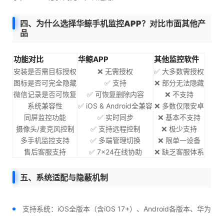
四、为什么选择华鲸手机监控APP？对比市面其他产
品
功能对比
华鲸APP
其他监控软件
安装是否需目标授权
❌ 无需授权
✅ 大多数需授权
图标是否可完全隐藏
✅ 支持
❌ 部分无法隐藏
微信记录是否可恢复
✅ 可恢复删除内容
❌ 不支持
系统兼容性
✅ iOS & Android全兼容
❌ 多数仅限安卓
同屏监控功能
✅ 实时同步
❌ 基本不支持
摄像头/麦克风控制
✅ 支持远程控制
❌ 极少支持
多手机监控支持
✅ 多端管理切换
❌ 限单一设备
售后客服支持
✅ 7×24在线协助
❌ 缺乏客服体系
五、系统适配与隐蔽机制
支持系统：iOS全版本（含iOS 17+）、Android各版本、华为