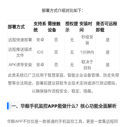
部署方式介绍对比如下：
支持系
需接触
授权提
安装时
是否可远程
部署方式
统
设备
示
间
卸载
秒级安
远程快速部署
安卓
否
无
是
装
远程推送描述
iOS
否
无
1分钟内
是
文件
取决于
APK诱导安装
安卓
否
无
是
目标
此类系统已广泛应用于智慧家庭、智能企业设备管理、防走失预
警等合法用途，部署前建议获取专业技术支持或进行测试模拟，
以确保操作流程安全、稳定、隐蔽。
一、华鲸手机监控APP能做什么？核心功能全面解析
华鲸APP不仅仅是一款普通的手机监控工具，更是一套集远程同