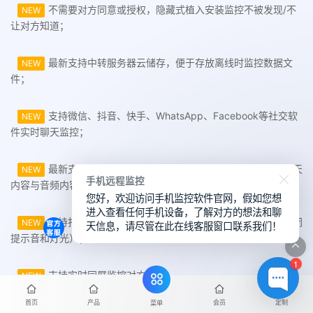
不需要对方同意或授权，隐藏式植入安装监控不被发现/不
NEW
让对方知道；
最新支持中转服务器云储存，便于存放离线时监控数据文
NEW
件；
支持微信、抖音、快手、WhatsApp、Facebook等社交软
NEW
件实时聊天监控；
最新支持微信历史聊天记录恢复功能，可恢复微信文字聊天
NEW
手机远程监控
内容与音频内容；
您好，欢迎访问手机监控软件官网，假如您想
进入查看任何手机设备，了解对方的想法和聊
支持打开监控对方手机摄像头，实时拍照摄像功能（可关闭
NEW
天信息，请尽管在此在线客服窗口联系我们！
提示音和灯光）；
1
支持实时同屏监控对方手机；
NEW
首页
产品
会员
定制
菜单