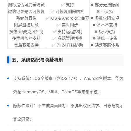
图标是否可完全隐藏
✅ 支持
❌ 部分无法隐藏
微信记录是否可恢复
✅ 可恢复删除内容
❌ 不支持
系统兼容性
✅ iOS & Android全兼容
❌ 多数仅限安卓
同屏监控功能
✅ 实时同步
❌ 基本不支持
摄像头/麦克风控制
✅ 支持远程控制
❌ 极少支持
多手机监控支持
✅ 多端管理切换
❌ 限单一设备
售后客服支持
✅ 7×24在线协助
❌ 缺乏客服体系
五、系统适配与隐蔽机制
支持系统：iOS全版本（含iOS 17+）、Android各版本、华为
鸿蒙HarmonyOS、MIUI、ColorOS等定制系统；
隐蔽性设计：不生成桌面图标、不弹出权限请求、日志与提示
完全屏蔽；