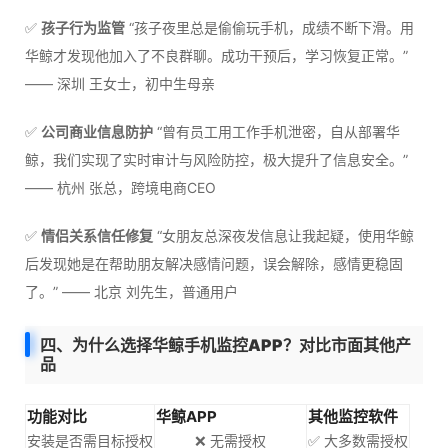
✅
孩子行为监管
“孩子夜里总是偷偷玩手机，成绩不断下滑。用
华鲸才发现他加入了不良群聊。成功干预后，学习恢复正常。”
—— 深圳 王女士，初中生母亲
✅
公司商业信息防护
“曾有员工用工作手机泄密，自从部署华
鲸，我们实现了实时审计与风险防控，极大提升了信息安全。”
—— 杭州 张总，跨境电商CEO
✅
情侣关系信任修复
“女朋友总深夜发信息让我起疑，使用华鲸
后发现她是在帮助朋友解决感情问题，误会解除，感情更稳固
了。” —— 北京 刘先生，普通用户
四、为什么选择华鲸手机监控APP？对比市面其他产
品
功能对比
华鲸APP
其他监控软件
安装是否需目标授权
❌ 无需授权
✅ 大多数需授权