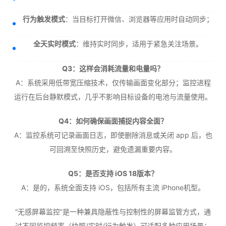
行为触发模式
：当目标打开微信、浏览器等应用时自动同步；
全天实时模式
：维持实时同步，适用于紧急关注场景。
Q3：这样会消耗流量和电量吗？
A：系统采用低带宽压缩技术，仅传输画面变化部分；监控进程
运行在后台静默模式，几乎不影响目标设备的电池与流量使用。
Q4：如何确保画面捕捉内容全面？
A：监控系统可记录画面日志，即使删除消息或关闭 app 后，也
可回溯至快照历史，避免遗漏重要内容。
Q5：是否支持 iOS 18版本？
A：是的，系统全面支持 iOS，包括所有主流 iPhone机型。
“无感屏幕监控”是一种兼具隐蔽性与控制性的屏幕监管方式，通
过不同监控频率（快照/实时/行为触发）可适配多种应用场景：