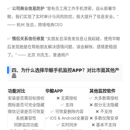
✅
公司商业信息防护
“曾有员工用工作手机泄密，自从部署华
鲸，我们实现了实时审计与风险防控，极大提升了信息安全。”
—— 杭州 张总，跨境电商CEO
✅
情侣关系信任修复
“女朋友总深夜发信息让我起疑，使用华鲸
后发现她是在帮助朋友解决感情问题，误会解除，感情更稳固
了。” —— 北京 刘先生，普通用户
四、为什么选择华鲸手机监控APP？对比市面其他产
品
功能对比
华鲸APP
其他监控软件
安装是否需目标授权
❌ 无需授权
✅ 大多数需授权
图标是否可完全隐藏
✅ 支持
❌ 部分无法隐藏
微信记录是否可恢复
✅ 可恢复删除内容
❌ 不支持
系统兼容性
✅ iOS & Android全兼容
❌ 多数仅限安卓
同屏监控功能
✅ 实时同步
❌ 基本不支持