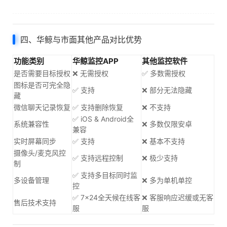
四、华鲸与市面其他产品对比优势
功能类别
华鲸监控APP
其他监控软件
是否需要目标授权
❌ 无需授权
✅ 多数需授权
图标是否可完全隐
✅ 支持
❌ 部分无法隐藏
藏
微信聊天记录恢复
✅ 支持删除恢复
❌ 不支持
✅ iOS & Android全
系统兼容性
❌ 多数仅限安卓
兼容
实时屏幕同步
✅ 支持
❌ 基本不支持
摄像头/麦克风控
✅ 支持远程控制
❌ 极少支持
制
✅ 支持多目标同时监
多设备管理
❌ 多为单机单控
控
✅ 7×24全天候在线客
❌ 客服响应迟缓或无客
售后技术支持
服
服