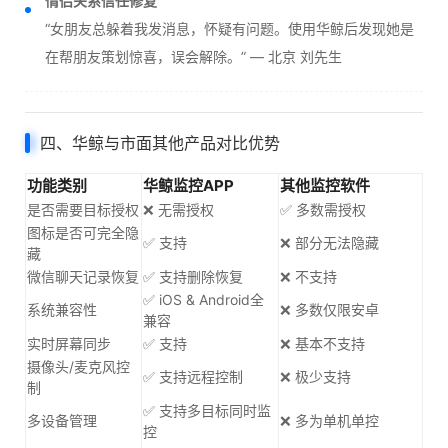
情侣关系信任修复
“女朋友总躲着我发消息，怀疑有问题。使用华鲸后发现她是
在帮朋友策划惊喜，误会解除。” — 北京 刘先生
四、华鲸与市面其他产品对比优势
功能类别
华鲸监控APP
其他监控软件
是否需要目标授权
❌ 无需授权
✅ 多数需授权
图标是否可完全隐
✅ 支持
❌ 部分无法隐藏
藏
微信聊天记录恢复
✅ 支持删除恢复
❌ 不支持
✅ iOS & Android全
系统兼容性
❌ 多数仅限安卓
兼容
实时屏幕同步
✅ 支持
❌ 基本不支持
摄像头/麦克风控
✅ 支持远程控制
❌ 极少支持
制
✅ 支持多目标同时监
多设备管理
❌ 多为单机单控
控