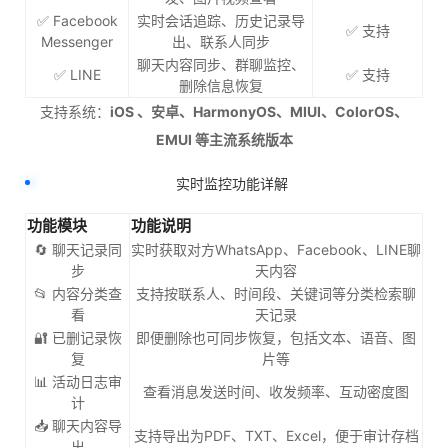
✅ Facebook
实时会话追踪、历史记录导
✅ 支持
Messenger
出、联系人同步
聊天内容同步、群聊监控、
✅ LINE
✅ 支持
删除信息恢复
支持系统：
iOS 、安卓、HarmonyOS、MIUI、ColorOS、
EMUI 等主流系统版本
实时监控功能详解
功能模块
功能说明
🔄 聊天记录同
实时获取对方WhatsApp、Facebook、LINE聊
步
天内容
📂 内容分类查
支持按联系人、时间段、关键词等分类检索聊
看
天记录
🔐 已删记录恢
即便删除也可同步恢复，包括文本、语音、图
复
片等
📊 活动日志审
查看消息发送时间、收发频率、互动密度图
计
📥 聊天内容导
支持导出为PDF、TXT、Excel，便于审计存档
出