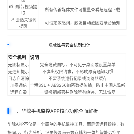
📸 图片/视频提
所有传输媒体文件可批量查看与远程下载
取
📍 会话关键词
可设定敏感词，触发自动截图或录音通知
提醒
隐蔽性与安全机制设计
安全机制
说明
无图标显示
完全隐藏图标，不可见于桌面或设置菜单
无通知提示
不弹出权限请求，不影响原有通知习惯
日志自清除
不留系统运行记录或浏览器缓存
加密通信
全程SSL + AES256加密数据传输，防止中间人监听
远程自毁
一键撤销部署并删除所有痕迹，无法恢复
一、华鲸手机监控APP核心功能全面解析
华鲸APP不仅是一个简单的手机监控工具，而是集远程操控、数
据同步、行为分析、记录恢复与云端存储为一体的智能远控平