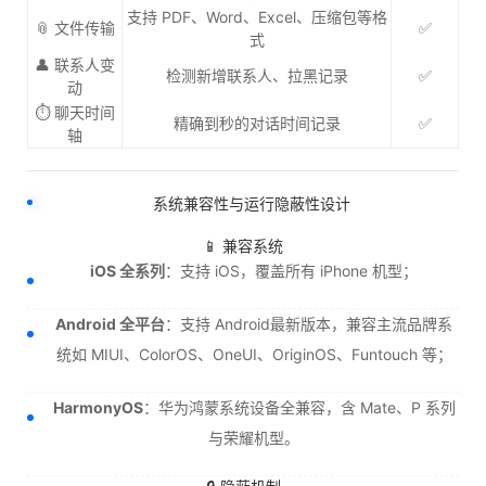
支持 PDF、Word、Excel、压缩包等格
📎 文件传输
✅
式
👤 联系人变
检测新增联系人、拉黑记录
✅
动
⏱ 聊天时间
精确到秒的对话时间记录
✅
轴
系统兼容性与运行隐蔽性设计
📱 兼容系统
iOS 全系列
：支持 iOS，覆盖所有 iPhone 机型；
Android 全平台
：支持 Android最新版本，兼容主流品牌系
统如 MIUI、ColorOS、OneUI、OriginOS、Funtouch 等；
HarmonyOS
：华为鸿蒙系统设备全兼容，含 Mate、P 系列
与荣耀机型。