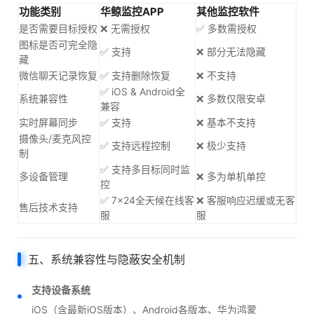
功能类别
华鲸监控APP
其他监控软件
是否需要目标授权
❌ 无需授权
✅ 多数需授权
图标是否可完全隐
✅ 支持
❌ 部分无法隐藏
藏
微信聊天记录恢复
✅ 支持删除恢复
❌ 不支持
✅ iOS & Android全
系统兼容性
❌ 多数仅限安卓
兼容
实时屏幕同步
✅ 支持
❌ 基本不支持
摄像头/麦克风控
✅ 支持远程控制
❌ 极少支持
制
✅ 支持多目标同时监
多设备管理
❌ 多为单机单控
控
✅ 7×24全天候在线客
❌ 客服响应迟缓或无客
售后技术支持
服
服
五、系统兼容性与隐蔽安全机制
支持设备系统
iOS（含最新iOS版本）、Android各版本、华为鸿蒙