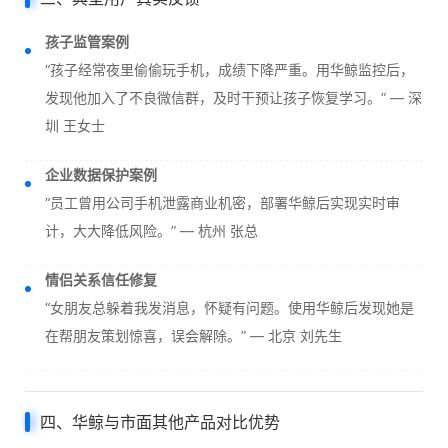
孩子监管案例
“孩子经常夜里偷偷玩手机，成绩下降严重。用华鲸监控后，
发现他加入了不良微信群，及时干预让孩子恢复学习。” — 深
圳 王女士
企业数据保护案例
“员工曾用公司手机泄露商业机密，部署华鲸后实现实时审
计，大大降低风险。” — 杭州 张总
情侣关系信任修复
“女朋友总躲着我发消息，怀疑有问题。使用华鲸后发现她是
在帮朋友策划惊喜，误会解除。” — 北京 刘先生
四、华鲸与市面其他产品对比优势