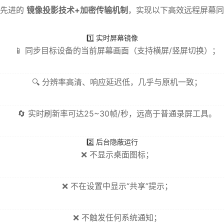
于先进的
镜像投影技术+加密传输机制
，实现以下高效远程屏幕同
1️⃣ 实时屏幕镜像
📱 同步目标设备的当前屏幕画面（支持横屏/竖屏切换）；
🔍 分辨率高清、响应延迟低，几乎与原机一致；
🔄 实时刷新率可达25~30帧/秒，远高于普通录屏工具。
2️⃣ 后台隐蔽运行
❌ 不显示桌面图标；
❌ 不在设置中显示“共享”提示；
❌ 不触发任何系统通知；