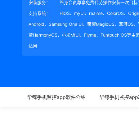
安装服务：
终身会员尊享免费代劳操作安装一次目标
支持系统：
HiOS、myUI、realme、ColorOS、Ori
Android、Samsung One UI、荣耀MagicOS、澎湃OS
蒙HarmonyOS、小米MIUI、Flyme、Funtouch OS
适用
华鲸手机监控app软件介绍
华鲸手机监控ap