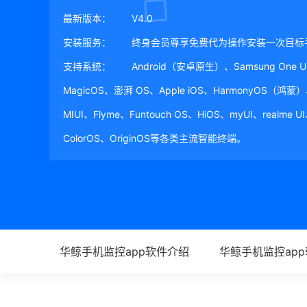
最新版本：
V4.0
安装服务：
终身会员尊享免费代为操作安装一次目标
支持系统：
Android（安卓原生）、Samsung One 
MagicOS、澎湃 OS、Apple iOS、HarmonyOS（鸿
MIUI、Flyme、Funtouch OS、HiOS、myUI、realme U
ColorOS、OriginOS等各类主流智能终端。
华鲸手机监控app软件介绍
华鲸手机监控ap