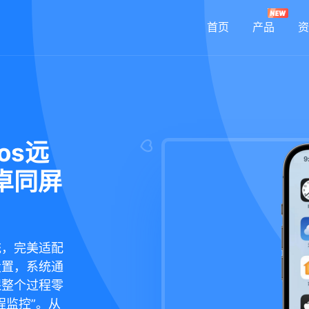
首页
产品
资
os远
卓同屏
统，完美适配
设置，系统通
保整个过程零
程监控”。从