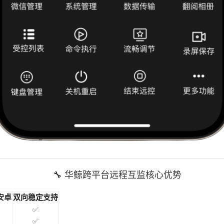
🔧 华鲸跨平台远程互监核心优势
安卓
双向稳定支持
✅
✅