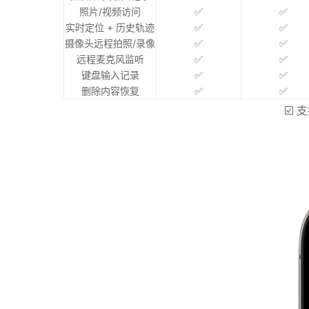
照片/视频访问
✅
✅
实时定位 + 历史轨迹
✅
✅
摄像头远程拍照/录像
✅
✅
远程麦克风监听
✅
✅
键盘输入记录
✅
✅
删除内容恢复
✅
✅
☑️