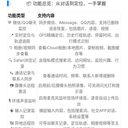
📦 功能总览：从对话到定位，一手掌握
功能类型
支持内容
💬 微信/QQ聊天
同步微信、iMessage、QQ内容，支持已删除
监控
消息恢复，包括图片、语音、视频
📍 实时定位与
GPS精确定位、历史行程轨迹、停留时间、出
轨迹追踪
行模式识别
📁 相册/视频同
查看iCloud相册/本地图片、录制视频、截图缓
步查看
存等
🔍 Safari浏览记
含隐私模式搜索词、访问网址，监控兴趣、行
录
为习惯
📞 通话记录与
查看通话时间、频率、联系人新增或删除
联系人同步
📷 摄像头远程
启用前/后摄像头拍照录像，可关闭闪光灯和提
激活
示音
启用麦克风监听现场环境音，录音自动上传后
🎙️ 环境声音监听
台
🧠 输入记录监
捕捉输入内容，包括搜索词、社交APP对话、
控
系统设置等
📶 异地远程控
可导出聊天记录、定位轨迹、相册视频等至主