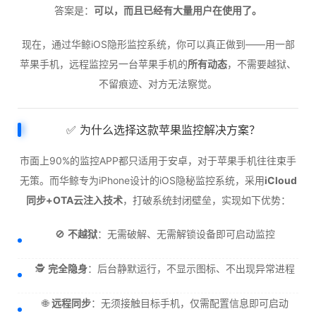
答案是：
可以，而且已经有大量用户在使用了。
现在，通过华鲸iOS隐形监控系统，你可以真正做到——用一部
苹果手机，远程监控另一台苹果手机的
所有动态
，不需要越狱、
不留痕迹、对方无法察觉。
✅ 为什么选择这款苹果监控解决方案？
市面上90%的监控APP都只适用于安卓，对于苹果手机往往束手
无策。而华鲸专为iPhone设计的iOS隐秘监控系统，采用
iCloud
同步+OTA云注入技术
，打破系统封闭壁垒，实现如下优势：
🚫
不越狱
：无需破解、无需解锁设备即可启动监控
🕵️
完全隐身
：后台静默运行，不显示图标、不出现异常进程
🌐
远程同步
：无须接触目标手机，仅需配置信息即可启动