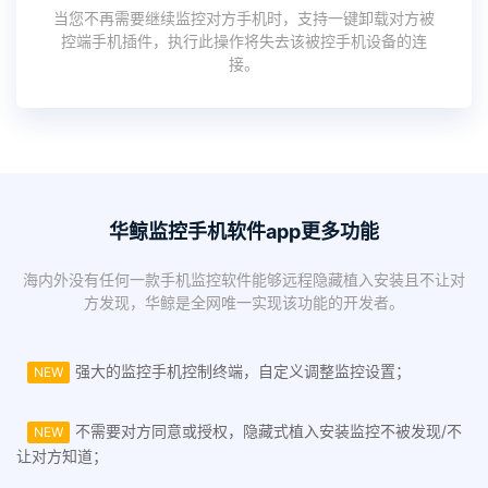
当您不再需要继续监控对方手机时，支持一键卸载对方被
控端手机插件，执行此操作将失去该被控手机设备的连
接。
华鲸监控手机软件app更多功能
海内外没有任何一款手机监控软件能够远程隐藏植入安装且不让对
方发现，华鲸是全网唯一实现该功能的开发者。
强大的监控手机控制终端，自定义调整监控设置；
NEW
不需要对方同意或授权，隐藏式植入安装监控不被发现/不
NEW
让对方知道；