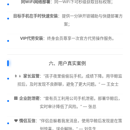
同WiFi网络部署
：同一WiFi下可秒级获取目标权限；
目标手机在手时快速安装
：提供一分钟开锁辅助与快捷部署方
案；
VIP代劳安装
：终身会员尊享一次官方代劳操作服务。
六、用户真实案例
👩‍👦
家长监管
：“孩子夜里偷偷玩手机，成绩下降。用华鲸监
控后，及时发现不良群聊，避免了更大问题。” — 王女士
🏢
企业防泄密
：“曾有员工利用公司手机泄密。部署华鲸后，
实时审计降低了风险。” — 张总
❤️
情侣互信
：“伴侣总躲着我发消息，使用华鲸后发现是在策
划惊喜，误会解除。” — 刘先生