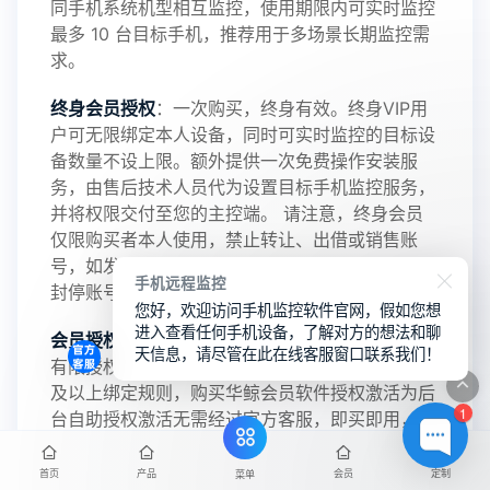
同手机系统机型相互监控，使用期限内可实时监控
最多 10 台目标手机，推荐用于多场景长期监控需
2024-10-08
V3.6
求。
终身会员授权
：一次购买，终身有效。终身VIP用
户可无限绑定本人设备，同时可实时监控的目标设
2024-03-16
V3.5
备数量不设上限。额外提供一次免费操作安装服
务，由售后技术人员代为设置目标手机监控服务，
并将权限交付至您的主控端。 请注意，终身会员
仅限购买者本人使用，禁止转让、出借或销售账
2023-09-06
V3.4
号，如发现违规行为，将立即取消授权资格并永久
手机远程监控
封停账号。
您好，欢迎访问手机监控软件官网，假如您想
进入查看任何手机设备，了解对方的想法和聊
会员授权说明
：华鲸监控软件会员包含无限授权与
2023-01-12
天信息，请尽管在此在线客服窗口联系我们！
V3.3
有限授权，购买前请熟知该会员类型监控设备数量
及以上绑定规则，购买华鲸会员软件授权激活为后
1
台自助授权激活无需经过官方客服，即买即用，安
全高效。
2022-06-25
V3.2
首页
产品
会员
定制
菜单