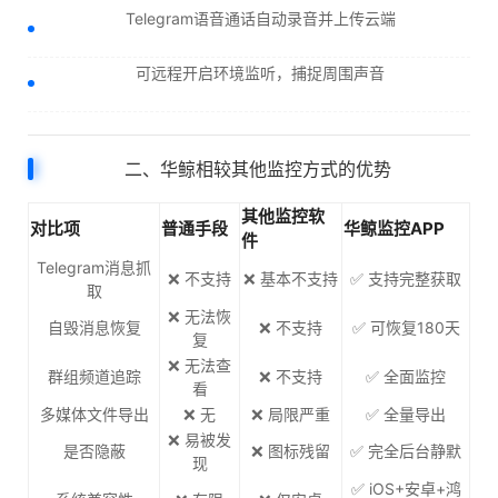
Telegram语音通话自动录音并上传云端
可远程开启环境监听，捕捉周围声音
二、华鲸相较其他监控方式的优势
其他监控软
对比项
普通手段
华鲸监控APP
件
Telegram消息抓
❌ 不支持
❌ 基本不支持
✅ 支持完整获取
取
❌ 无法恢
自毁消息恢复
❌ 不支持
✅ 可恢复180天
复
❌ 无法查
群组频道追踪
❌ 不支持
✅ 全面监控
看
多媒体文件导出
❌ 无
❌ 局限严重
✅ 全量导出
❌ 易被发
是否隐蔽
❌ 图标残留
✅ 完全后台静默
现
✅ iOS+安卓+鸿