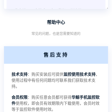
开发多端云同步技术，实现数据无缝连接。
帮助中心
增强离线数据缓存及智能上传功能，确保数据完
常见的问题，也是您需要知道的
整。
强化隐私保护机制，数据访问全程加密。
售后支持
优化细节：
提升跨系统兼容性，支持更多机型和系统版本。
技术支持
：购买安装后可提供
监控使用技术支持
，
使用过程中有任何问题均可联系我们获取技术支
优化后台运行性能，降低设备功耗。
持。
会员权限
：购买任意会员都可获得
华鲸手机监控软
增强异常断线自动重连功能。
件
使用权，即会员有效期限内下载使用，会员时效
等于监控软件使用时效。
我们将继续引领行业技术前沿，致力于为用户提供