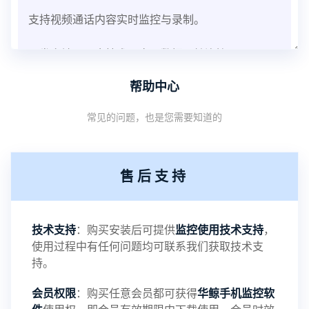
支持视频通话内容实时监控与录制。
开发多端云同步技术，实现数据无缝连接。
帮助中心
增强离线数据缓存及智能上传功能，确保数据完
常见的问题，也是您需要知道的
整。
强化隐私保护机制，数据访问全程加密。
售后支持
优化细节：
提升跨系统兼容性，支持更多机型和系统版本。
技术支持
：购买安装后可提供
监控使用技术支持
，
使用过程中有任何问题均可联系我们获取技术支
优化后台运行性能，降低设备功耗。
持。
会员权限
：购买任意会员都可获得
华鲸手机监控软
增强异常断线自动重连功能。