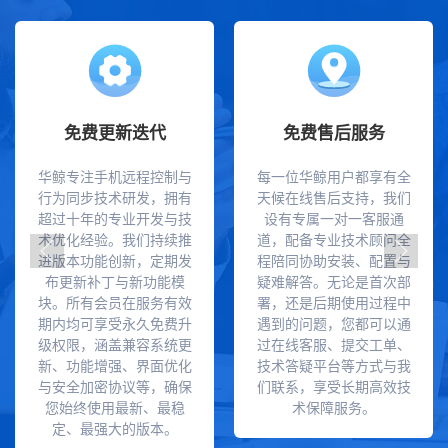
免费更新迭代
免费售后服务
华鲸专注手机远程控制与
每一位华鲸用户都享有全
行为同步技术研发，拥有
天候在线售后支持，我们
超过十年的专业开发与技
设有专属一对一客服通
术优化经验。我们持续推
道，配备专业技术顾问全
进版本功能创新，定期发
程陪同协助安装、配置与
布更新补丁与新功能模
疑难解答。无论是首次部
块。所有会员在服务有效
署，还是后期使用过程中
期内均可享受永久免费升
遇到的问题，您都可以通
级权限，涵盖兼容系统更
过在线客服、提交工单、
新、功能增强、界面优化
技术答疑平台等方式与我
与安全加密协议等，确保
们联系，享受长期高效技
您始终使用最新、最稳
术保障服务。
定、最强大的版本。