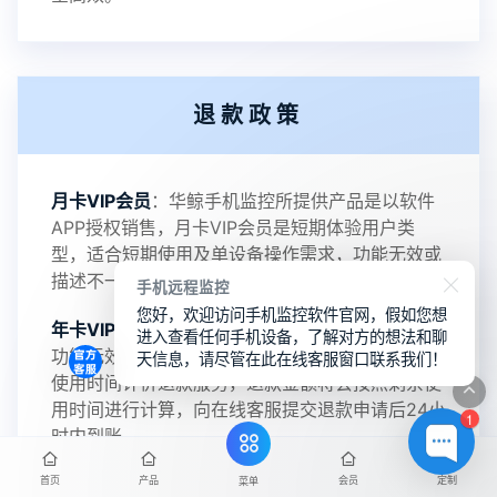
2022-06-25
V3.2
2021-11-19
V3.1
退款政策
月卡VIP会员
：华鲸手机监控所提供产品是以软件
2025-10-09
V4.1
APP授权销售，月卡VIP会员是短期体验用户类
型，适合短期使用及单设备操作需求，功能无效或
描述不一致支持全额退款。
手机远程监控
您好，欢迎访问手机监控软件官网，假如您想
年卡VIP会员
：支持无效退款政策，华鲸手机监控
进入查看任何手机设备，了解对方的想法和聊
功能无效或描述不一致支持全额退款，且支持剩余
天信息，请尽管在此在线客服窗口联系我们！
使用时间计价退款服务，退款金额将会按照剩余使
用时间进行计算，向在线客服提交退款申请后24小
1
时内到账。
首页
产品
会员
定制
终身VIP会员
：支持监控功能无效或描述不一致支
菜单