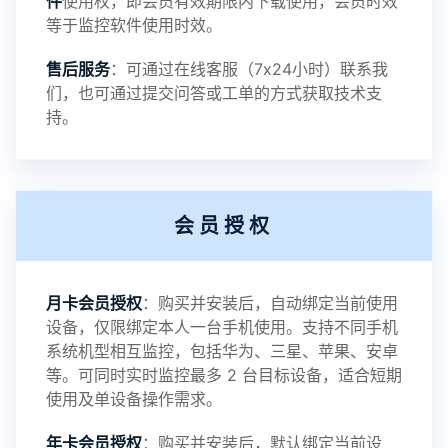
件
使用权，即会员有效期限内下载使用，会员时效
等于监控软件使用时效。
我们将继续引领行业技术前沿，致力于为用户提供
售后服务
：可通过在线客服（7x24小时）联系我
更强大、更安全的监控解决方案。欢迎广大用户持
们，也可通过提交问答或工单的方式获取技术支
持。
续关注与支持。
会员授权
2025-06-19
V3.9
月卡会员授权
：购买并安装后，自动绑定当前使用
2025-04-16
设备，仅限绑定本人一台手机使用。支持不同手机
V3.8
系统机型相互监控，包括华为、三星、苹果、安卓
等。可同时实时监控最多 2 台目标设备，适合短期
使用及单设备操作需求。
2025-01-13
V3.7
年卡会员授权
：购买并安装后，默认绑定当前设