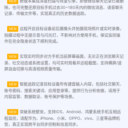
新版本集成深度扫描与恢复引擎，即便微信聊天记录已被删
NEW
除，也可完整还原目标手机过去30~180天内的微信消息、语音聊天
记录、传输文件等，实现真正的历史数据追踪。
远程开启目标设备前后摄像头并拍摄现场照片或实时录像，
NEW
拍摄过程中无提示音与闪光灯，不影响对方使用手机，保证监控操
作在完全隐身状态下顺利完成。
实现实时同步对方手机当前屏幕画面，无论正在浏览聊天记
NEW
录、社交动态或系统设置，均可实时观看并远程截图，支持横屏/竖
屏自由切换与高清视频质量传输。
智能追踪记录目标设备所有键盘输入内容，包括社交聊天、
NEW
账号密码、搜索关键词、应用登录等，提供行为分析依据，适用于
内容监管、数据取证、账号保护等场景。
突破系统壁垒，支持iOS、Android、鸿蒙系统手机互相远
NEW
程监控，适配华为、iPhone、小米、OPPO、vivo、三星等品牌机
型，真正实现跨平台同步控制和信息同步。