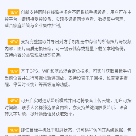
创新支持同时在线监控多台不同系统手机设备，用户可在主
NEW
控平台一键切换受控设备，实现多设备同步查看、数据集中管理，
适合家庭监管与企业集中控制。
支持完整提取并导出对方手机相册中存储的所有照片与视频
NEW
内容，图片画质无损压缩，可一键云储存或批量下载至本地备份，
支持内容分类管理及标签筛选。
基于GPS、WiFi和基站混合定位技术，可实时获取目标手机
NEW
当前位置并进行可视化轨迹回放，支持设置电子围栏、位置变更提
醒、停留时长统计等高级追踪功能。
可开启实时通话监听模式并自动将录音上传云端，用户可按
NEW
时间段、联系人名称筛选录音内容，亦支持关键词触发监听、语音
转文字功能，提升通话信息获取效率。
即使目标手机处于锁屏状态，仍可远程访问其系统数据，包
NEW