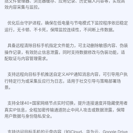
括文件管理器、浏览器缓存、应用记录、历史输入内容等，实现高
效内容采集与监控。
优化后台守护进程，确保在低电量与节电模式下监控程序依旧稳定
运行，无卡顿、不卡死，保障监控连续性，不间断上传数据。
具备远程清除目标手机指定文件能力，可主动删除敏感内容、伪装
操作记录，有效防止信息泄露，同时支持数据修改与伪装功能，适
配取证与内容管理需求。
支持远程向目标手机推送自定义APP通知消息内容，可引导用户执
行特定行为或采集反应行为日志，适用于社交引导与策略部署场
景。
支持全球40+国家网络节点实时切换，提升连接速度并隐藏使用者
真实IP信息，全程加密传输通道防止中间人攻击或数据泄露，保障
用户数据与身份隐私安全。
支持访问目标手机的云盘内容（如iCloud、华为云、Google Drive