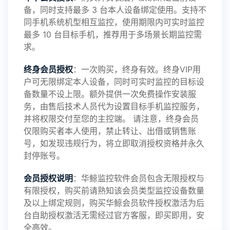
备，同时支持最多 3 台本人设备绑定使用。支持不
同手机系统机型相互监控，使用期限内可实时监控
最多 10 台目标手机，推荐用于多场景长期监控需
2024-10-08
V3.6
求。
终身会员授权
：一次购买，终身有效。终身VIP用
户可无限绑定本人设备，同时可实时监控的目标设
2024-03-16
V3.5
备数量不设上限。额外提供一次免费操作安装服
务，由售后技术人员代为设置目标手机监控服务，
并将权限交付至您的主控端。 请注意，终身会员
仅限购买者本人使用，禁止转让、出借或销售账
2023-09-06
V3.4
号，如发现违规行为，将立即取消授权资格并永久
封停账号。
会员授权说明
：华鲸监控软件会员包含无限授权与
2023-01-12
V3.3
有限授权，购买前请熟知该会员类型监控设备数量
及以上绑定规则，购买华鲸会员软件授权激活为后
台自助授权激活无需经过官方客服，即买即用，安
全高效。