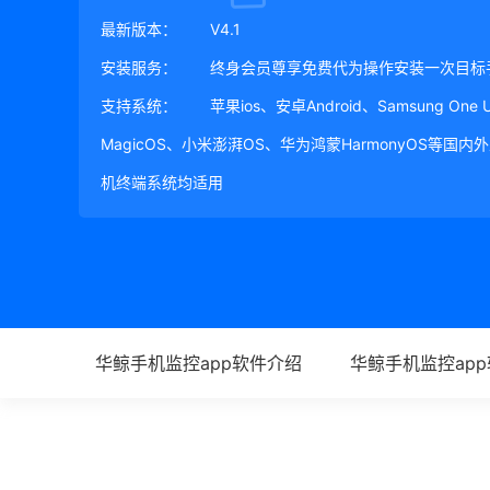
最新版本：
V4.1
安装服务：
终身会员尊享免费代为操作安装一次目标
支持系统：
苹果ios、安卓Android、Samsung One
MagicOS、小米澎湃OS、华为鸿蒙HarmonyOS等国
机终端系统均适用
华鲸手机监控app软件介绍
华鲸手机监控ap