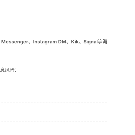
Messenger、Instagram DM、Kik、Signal
等
海
信息风险：