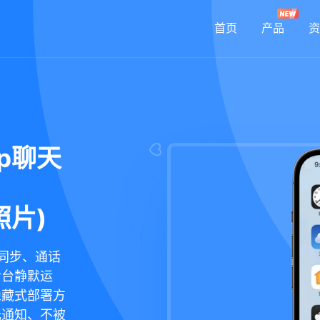
首页
产品
资
p聊天
照片)
天同步、通话
后台静默运
隐藏式部署方
无通知、不被