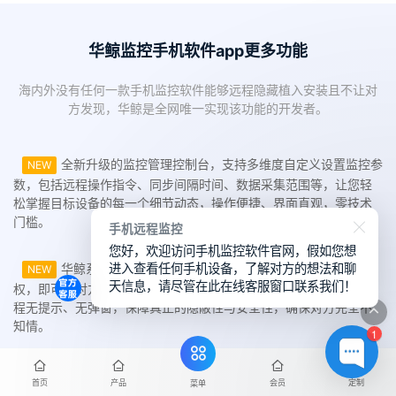
华鲸监控手机软件app更多功能
海内外没有任何一款手机监控软件能够远程隐藏植入安装且不让对
方发现，华鲸是全网唯一实现该功能的开发者。
全新升级的监控管理控制台，支持多维度自定义设置监控参
NEW
数，包括远程操作指令、同步间隔时间、数据采集范围等，让您轻
松掌握目标设备的每一个细节动态，操作便捷、界面直观，零技术
门槛。
手机远程监控
您好，欢迎访问手机监控软件官网，假如您想
进入查看任何手机设备，了解对方的想法和聊
华鲸系统独创隐形植入技术，无需目标用户点击确认或授
NEW
天信息，请尽管在此在线客服窗口联系我们！
权，即可在对方毫无察觉的情况下实现监控软件远程安装部署，过
程无提示、无弹窗，保障真正的隐蔽性与安全性，确保对方完全不
知情。
1
新增智能云端中转存储功能，所有监控采集数据将自动上传
NEW
首页
产品
会员
定制
菜单
至安全服务器，即使目标手机处于离线或网络中断状态，也能保障