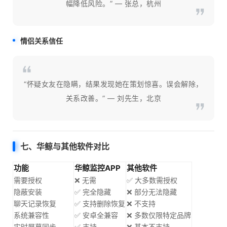
幅降低风险。” — 张总，杭州
情侣关系信任
“怀疑女友在隐瞒，结果发现她在策划惊喜。误会解除，
关系改善。” — 刘先生，北京
七、华鲸与其他软件对比
功能
华鲸监控APP
其他软件
需要授权
❌ 无需
✅ 大多数需授权
隐蔽安装
✅ 完全隐藏
❌ 部分无法隐藏
聊天记录恢复
✅ 支持删除恢复
❌ 不支持
系统兼容性
✅ 安卓全兼容
❌ 多数仅限特定品牌
实时屏幕同步
✅ 支持
❌ 基本不支持