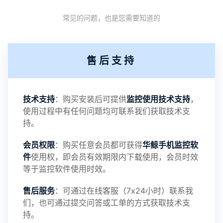
常见的问题，也是您需要知道的
机设备响应慢问题
2：优化跟踪定位精确度
售后支持
3：优化系统界面设置功能
4：优化离线云储存服务器相册照片文件夹路径问题
技术支持
：购买安装后可提供
监控使用技术支持
，
使用过程中有任何问题均可联系我们获取技术支
5：优化关闭监控后离线设置云储存对方微信聊天记
持。
会员权限
：购买任意会员都可获得
华鲸手机监控软
录文件改为自定义文件名称
件
使用权，即会员有效期限内下载使用，会员时效
等于监控软件使用时效。
提示：
售后服务
：可通过在线客服（7x24小时）联系我
提示1：为避免异常风险情况，传输对方手机数据文
们，也可通过提交问答或工单的方式获取技术支
持。
件至本地请先切换代理网络