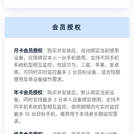
提示2：新会员用户切忌使用触控模式，避免发生监
会员授权
控被发现的情况
感谢新老会员用户的支持与反馈，欢迎大家反馈华
月卡会员授权
：购买并安装后，自动绑定当前使用
设备，仅限绑定本人一台手机使用。支持不同手机
鲸监控存在的问题与所需的更多功能，华鲸手机监
系统机型相互监控，包括华为、三星、苹果、安卓
等。可同时实时监控最多 2 台目标设备，适合短期
控将持续为您创造更优秀的监控APP
使用及单设备操作需求。
年卡会员授权
：购买并安装后，默认绑定当前设
备，同时支持最多 3 台本人设备绑定使用。支持不
2025-01-13
V3.7
同手机系统机型相互监控，使用期限内可实时监控
最多 10 台目标手机，推荐用于多场景长期监控需
求。
2024-10-08
V3.6