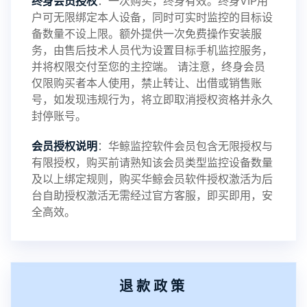
终身会员授权
：一次购买，终身有效。终身VIP用
户可无限绑定本人设备，同时可实时监控的目标设
备数量不设上限。额外提供一次免费操作安装服
务，由售后技术人员代为设置目标手机监控服务，
2024-03-16
V3.5
并将权限交付至您的主控端。 请注意，终身会员
仅限购买者本人使用，禁止转让、出借或销售账
号，如发现违规行为，将立即取消授权资格并永久
封停账号。
2023-09-06
V3.4
会员授权说明
：华鲸监控软件会员包含无限授权与
有限授权，购买前请熟知该会员类型监控设备数量
及以上绑定规则，购买华鲸会员软件授权激活为后
2023-01-12
V3.3
台自助授权激活无需经过官方客服，即买即用，安
全高效。
2022-06-25
V3.2
退款政策