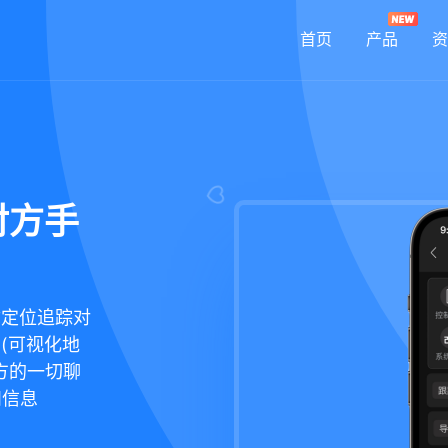
首页
产品
资
对方手
你定位追踪对
置(可视化地
方的一切聊
和信息