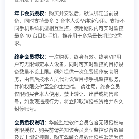
年卡会员授权
：购买并安装后，默认绑定当前设
备，同时支持最多 3 台本人设备绑定使用。支持不
2025-01-13
V3.7
同手机系统机型相互监控，使用期限内可实时监控
最多 10 台目标手机，推荐用于多场景长期监控需
求。
2024-10-08
V3.6
终身会员授权
：一次购买，终身有效。终身VIP用
户可无限绑定本人设备，同时可实时监控的目标设
备数量不设上限。额外提供一次免费操作安装服
务，由售后技术人员代为设置目标手机监控服务，
2024-03-16
V3.5
并将权限交付至您的主控端。 请注意，终身会员
仅限购买者本人使用，禁止转让、出借或销售账
号，如发现违规行为，将立即取消授权资格并永久
封停账号。
2023-09-06
V3.4
会员授权说明
：华鲸监控软件会员包含无限授权与
有限授权，购买前请熟知该会员类型监控设备数量
及以上绑定规则，购买华鲸会员软件授权激活为后