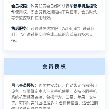
会员权限
：购买任意会员都可获得
华鲸手机监控软
录文件改为自定义文件名称
件
使用权，即会员有效期限内下载使用，会员时效
等于监控软件使用时效。
提示：
售后服务
：可通过在线客服（7x24小时）联系我
提示1：为避免异常风险情况，传输对方手机数据文
们，也可通过提交问答或工单的方式获取技术支
持。
件至本地请先切换代理网络
提示2：新会员用户切忌使用触控模式，避免发生监
会员授权
控被发现的情况
感谢新老会员用户的支持与反馈，欢迎大家反馈华
月卡会员授权
：购买并安装后，自动绑定当前使用
设备，仅限绑定本人一台手机使用。支持不同手机
鲸监控存在的问题与所需的更多功能，华鲸手机监
系统机型相互监控，包括华为、三星、苹果、安卓
等。可同时实时监控最多 2 台目标设备，适合短期
控将持续为您创造更优秀的监控APP
使用及单设备操作需求。