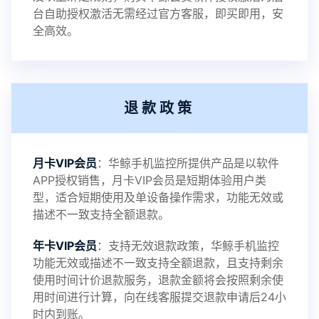
2023-01-12
V3.3
台自助授权激活无需经过官方客服，即买即用，安
全高效。
2022-06-25
V3.2
退款政策
2021-11-19
V3.1
月卡VIP会员
：华鲸手机监控所提供产品是以软件
APP授权销售，月卡VIP会员是短期体验用户类
型，适合短期使用及单设备操作需求，功能无效或
描述不一致支持全额退款。
年卡VIP会员
：支持无效退款政策，华鲸手机监控
功能无效或描述不一致支持全额退款，且支持剩余
使用时间计价退款服务，退款金额将会按照剩余使
用时间进行计算，向在线客服提交退款申请后24小
时内到账。