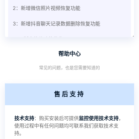
2：新增微信照片视频恢复功能
3：新增抖音聊天记录数据删除恢复功能
V3.8版本软件功能优化
帮助中心
1：优化监控终端从当前监控界面切换其他被控端手
常见的问题，也是您需要知道的
机设备响应慢问题
2：优化跟踪定位精确度
售后支持
3：优化系统界面设置功能
4：优化离线云储存服务器相册照片文件夹路径问题
技术支持
：购买安装后可提供
监控使用技术支持
，
使用过程中有任何问题均可联系我们获取技术支
5：优化关闭监控后离线设置云储存对方微信聊天记
持。