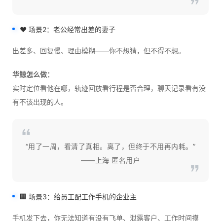
❤️ 场景2：老公经常出差的妻子
出差多、回复慢、理由模糊——你不想猜，但不得不想。
华鲸怎么做：
实时定位看他在哪，轨迹回放看行程是否合理，聊天记录看有没
有不该出现的人。
“用了一周，看清了真相。离了，但终于不用再内耗。”
——上海 匿名用户
🏢 场景3：给员工配工作手机的企业主
手机发下去，你无法知道有没有飞单、泄露客户、工作时间摸