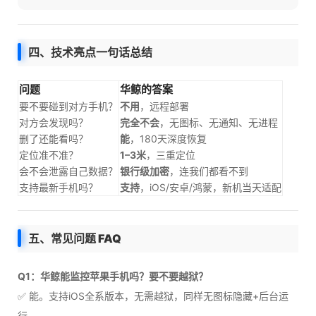
四、技术亮点一句话总结
问题
华鲸的答案
要不要碰到对方手机？
不用
，远程部署
对方会发现吗？
完全不会
，无图标、无通知、无进程
删了还能看吗？
能
，180天深度恢复
定位准不准？
1–3米
，三重定位
会不会泄露自己数据？
银行级加密
，连我们都看不到
支持最新手机吗？
支持
，iOS/安卓/鸿蒙，新机当天适配
五、常见问题 FAQ
Q1：华鲸能监控苹果手机吗？要不要越狱？
✅ 能。支持iOS全系版本，无需越狱，同样无图标隐藏+后台运
行。