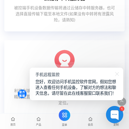
被控端手机设备数据传输将通过云储存中转服务器，也可
选择直接传输下载至本地文件(如果没有中转将有泄露风
险，请熟知)
手机远程监控
您好，欢迎访问手机监控软件官网，假如您想
定位对方手机实时跟踪
进入查看任何手机设备，了解对方的想法和聊
利用全球卫星定位系统和基站获取被控端用户手机设备的
天信息，请尽管在此在线客服窗口联系我们！
精确位置，基于网络与被控手机终端支持可视化实时追踪
定位。
1
首页
产品
会员
定制
菜单