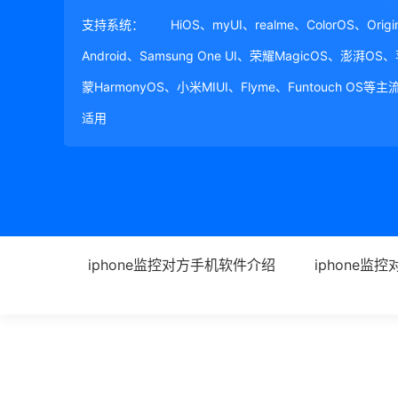
支持系统：
HiOS、myUI、realme、ColorOS、Ori
Android、Samsung One UI、荣耀MagicOS、澎湃OS
蒙HarmonyOS、小米MIUI、Flyme、Funtouch OS
适用
iphone监控对方手机软件介绍
iphone监