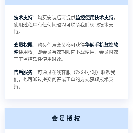
3：优化系统界面设置功能
4：优化离线云储存服务器相册照片文件夹路径问题
技术支持
：购买安装后可提供
监控使用技术支持
，
使用过程中有任何问题均可联系我们获取技术支
5：优化关闭监控后离线设置云储存对方微信聊天记
持。
会员权限
：购买任意会员都可获得
华鲸手机监控软
录文件改为自定义文件名称
件
使用权，即会员有效期限内下载使用，会员时效
等于监控软件使用时效。
提示：
售后服务
：可通过在线客服（7x24小时）联系我
提示1：为避免异常风险情况，传输对方手机数据文
们，也可通过提交问答或工单的方式获取技术支
持。
件至本地请先切换代理网络
提示2：新会员用户切忌使用触控模式，避免发生监
会员授权
控被发现的情况