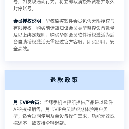
号，如发现违规行为，将立即取消授权资格并永久
封停账号。
2023-09-06
V3.4
会员授权说明
：华鲸监控软件会员包含无限授权与
有限授权，购买前请熟知该会员类型监控设备数量
及以上绑定规则，购买华鲸会员软件授权激活为后
2023-01-12
V3.3
台自助授权激活无需经过官方客服，即买即用，安
全高效。
2022-06-25
V3.2
退款政策
2021-11-19
V3.1
月卡VIP会员
：华鲸手机监控所提供产品是以软件
APP授权销售，月卡VIP会员是短期体验用户类
型，适合短期使用及单设备操作需求，功能无效或
描述不一致支持全额退款。