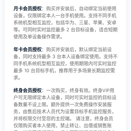
感谢新老会员用户的支持与反馈，欢迎大家反馈华
月卡会员授权
：购买并安装后，自动绑定当前使用
设备，仅限绑定本人一台手机使用。支持不同手机
鲸监控存在的问题与所需的更多功能，华鲸手机监
系统机型相互监控，包括华为、三星、苹果、安卓
等。可同时实时监控最多 2 台目标设备，适合短期
控将持续为您创造更优秀的监控APP
使用及单设备操作需求。
年卡会员授权
：购买并安装后，默认绑定当前设
备，同时支持最多 3 台本人设备绑定使用。支持不
2025-01-13
V3.7
同手机系统机型相互监控，使用期限内可实时监控
最多 10 台目标手机，推荐用于多场景长期监控需
求。
2024-10-08
V3.6
终身会员授权
：一次购买，终身有效。终身VIP用
户可无限绑定本人设备，同时可实时监控的目标设
备数量不设上限。额外提供一次免费操作安装服
务，由售后技术人员代为设置目标手机监控服务，
2024-03-16
V3.5
并将权限交付至您的主控端。 请注意，终身会员
仅限购买者本人使用，禁止转让、出借或销售账