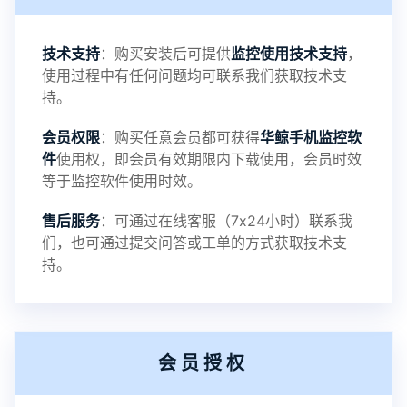
3：优化系统界面设置功能
4：优化离线云储存服务器相册照片文件夹路径问题
技术支持
：购买安装后可提供
监控使用技术支持
，
使用过程中有任何问题均可联系我们获取技术支
5：优化关闭监控后离线设置云储存对方微信聊天记
持。
会员权限
：购买任意会员都可获得
华鲸手机监控软
录文件改为自定义文件名称
件
使用权，即会员有效期限内下载使用，会员时效
等于监控软件使用时效。
提示：
售后服务
：可通过在线客服（7x24小时）联系我
提示1：为避免异常风险情况，传输对方手机数据文
们，也可通过提交问答或工单的方式获取技术支
持。
件至本地请先切换代理网络
提示2：新会员用户切忌使用触控模式，避免发生监
会员授权
控被发现的情况