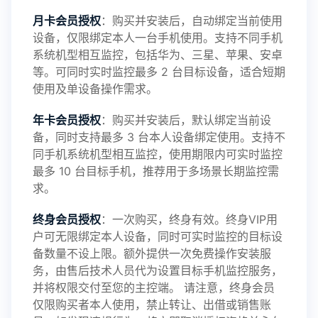
感谢新老会员用户的支持与反馈，欢迎大家反馈华
月卡会员授权
：购买并安装后，自动绑定当前使用
设备，仅限绑定本人一台手机使用。支持不同手机
鲸监控存在的问题与所需的更多功能，华鲸手机监
系统机型相互监控，包括华为、三星、苹果、安卓
等。可同时实时监控最多 2 台目标设备，适合短期
控将持续为您创造更优秀的监控APP
使用及单设备操作需求。
年卡会员授权
：购买并安装后，默认绑定当前设
备，同时支持最多 3 台本人设备绑定使用。支持不
2025-01-13
V3.7
同手机系统机型相互监控，使用期限内可实时监控
最多 10 台目标手机，推荐用于多场景长期监控需
求。
2024-10-08
V3.6
终身会员授权
：一次购买，终身有效。终身VIP用
户可无限绑定本人设备，同时可实时监控的目标设
备数量不设上限。额外提供一次免费操作安装服
务，由售后技术人员代为设置目标手机监控服务，
2024-03-16
V3.5
并将权限交付至您的主控端。 请注意，终身会员
仅限购买者本人使用，禁止转让、出借或销售账