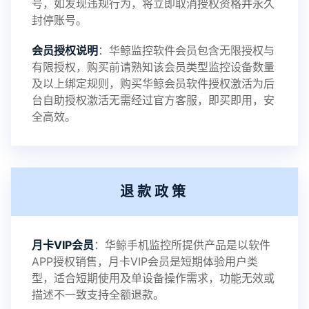
号，如发现违规行为，将立即取消授权资格并永久
封停账号。
2023-09-06
V3.4
会员授权说明
：华鲸监控软件会员包含无限授权与
有限授权，购买前请熟知该会员类型监控设备数量
及以上绑定规则，购买华鲸会员软件授权激活为后
2023-01-12
V3.3
台自助授权激活无需经过官方客服，即买即用，安
全高效。
2022-06-25
V3.2
退款政策
2021-11-19
V3.1
月卡VIP会员
：华鲸手机监控所提供产品是以软件
APP授权销售，月卡VIP会员是短期体验用户类
型，适合短期使用及单设备操作需求，功能无效或
描述不一致支持全额退款。