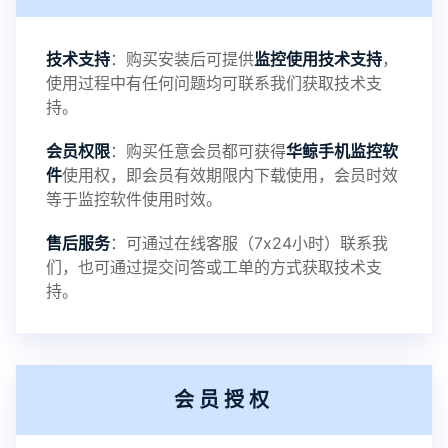
3：优化系统界面设置功能
4：优化离线云储存服务器相册照片文件夹路径问题
技术支持
：购买安装后可提供
监控使用技术支持
，
使用过程中有任何问题均可联系我们获取技术支
5：优化关闭监控后离线设置云储存对方微信聊天记
持。
会员权限
：购买任意会员都可获得
华鲸手机监控软
录文件改为自定义文件名称
件
使用权，即会员有效期限内下载使用，会员时效
等于监控软件使用时效。
提示：
售后服务
：可通过在线客服（7x24小时）联系我
提示1：为避免异常风险情况，传输对方手机数据文
们，也可通过提交问答或工单的方式获取技术支
持。
件至本地请先切换代理网络
提示2：新会员用户切忌使用触控模式，避免发生监
会员授权
控被发现的情况