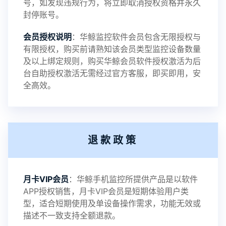
号，如发现违规行为，将立即取消授权资格并永久
封停账号。
2023-09-06
V3.4
会员授权说明
：华鲸监控软件会员包含无限授权与
有限授权，购买前请熟知该会员类型监控设备数量
及以上绑定规则，购买华鲸会员软件授权激活为后
2023-01-12
V3.3
台自助授权激活无需经过官方客服，即买即用，安
全高效。
2022-06-25
V3.2
退款政策
2021-11-19
V3.1
月卡VIP会员
：华鲸手机监控所提供产品是以软件
APP授权销售，月卡VIP会员是短期体验用户类
型，适合短期使用及单设备操作需求，功能无效或
描述不一致支持全额退款。