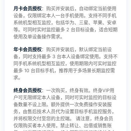
感谢新老会员用户的支持与反馈，欢迎大家反馈华
月卡会员授权
：购买并安装后，自动绑定当前使用
设备，仅限绑定本人一台手机使用。支持不同手机
鲸监控存在的问题与所需的更多功能，华鲸手机监
系统机型相互监控，包括华为、三星、苹果、安卓
等。可同时实时监控最多 2 台目标设备，适合短期
控将持续为您创造更优秀的监控APP
使用及单设备操作需求。
年卡会员授权
：购买并安装后，默认绑定当前设
备，同时支持最多 3 台本人设备绑定使用。支持不
2025-01-13
V3.7
同手机系统机型相互监控，使用期限内可实时监控
最多 10 台目标手机，推荐用于多场景长期监控需
求。
2024-10-08
V3.6
终身会员授权
：一次购买，终身有效。终身VIP用
户可无限绑定本人设备，同时可实时监控的目标设
备数量不设上限。额外提供一次免费操作安装服
务，由售后技术人员代为设置目标手机监控服务，
2024-03-16
V3.5
并将权限交付至您的主控端。 请注意，终身会员
仅限购买者本人使用，禁止转让、出借或销售账