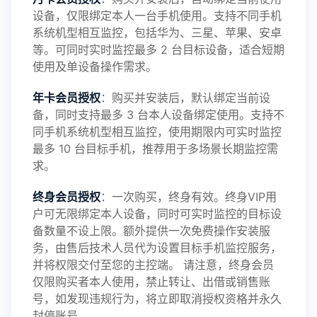
设备，仅限绑定本人一台手机使用。支持不同手机
鲸监控存在的问题与所需的更多功能，华鲸手机监
系统机型相互监控，包括华为、三星、苹果、安卓
等。可同时实时监控最多 2 台目标设备，适合短期
控将持续为您创造更优秀的监控APP
使用及单设备操作需求。
年卡会员授权
：购买并安装后，默认绑定当前设
备，同时支持最多 3 台本人设备绑定使用。支持不
2025-01-13
V3.7
同手机系统机型相互监控，使用期限内可实时监控
最多 10 台目标手机，推荐用于多场景长期监控需
求。
2024-10-08
V3.6
终身会员授权
：一次购买，终身有效。终身VIP用
户可无限绑定本人设备，同时可实时监控的目标设
备数量不设上限。额外提供一次免费操作安装服
务，由售后技术人员代为设置目标手机监控服务，
2024-03-16
V3.5
并将权限交付至您的主控端。 请注意，终身会员
仅限购买者本人使用，禁止转让、出借或销售账
号，如发现违规行为，将立即取消授权资格并永久
封停账号。