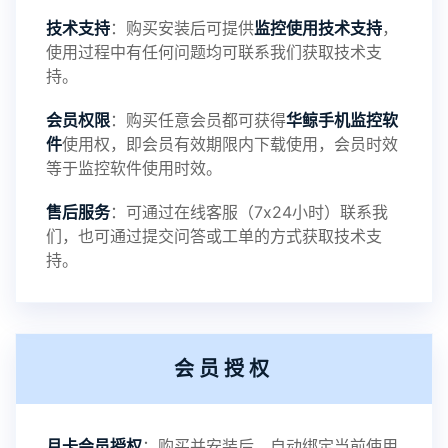
4：优化离线云储存服务器相册照片文件夹路径问题
技术支持
：购买安装后可提供
监控使用技术支持
，
使用过程中有任何问题均可联系我们获取技术支
5：优化关闭监控后离线设置云储存对方微信聊天记
持。
会员权限
：购买任意会员都可获得
华鲸手机监控软
录文件改为自定义文件名称
件
使用权，即会员有效期限内下载使用，会员时效
等于监控软件使用时效。
提示：
售后服务
：可通过在线客服（7x24小时）联系我
提示1：为避免异常风险情况，传输对方手机数据文
们，也可通过提交问答或工单的方式获取技术支
持。
件至本地请先切换代理网络
提示2：新会员用户切忌使用触控模式，避免发生监
会员授权
控被发现的情况
感谢新老会员用户的支持与反馈，欢迎大家反馈华
月卡会员授权
：购买并安装后，自动绑定当前使用