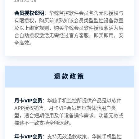
2023-09-06
V3.4
会员授权说明
：华鲸监控软件会员包含无限授权与
有限授权，购买前请熟知该会员类型监控设备数量
及以上绑定规则，购买华鲸会员软件授权激活为后
2023-01-12
V3.3
台自助授权激活无需经过官方客服，即买即用，安
全高效。
2022-06-25
V3.2
退款政策
2021-11-19
V3.1
月卡VIP会员
：华鲸手机监控所提供产品是以软件
APP授权销售，月卡VIP会员是短期体验用户类
型，适合短期使用及单设备操作需求，功能无效或
描述不一致支持全额退款。
年卡VIP会员
：支持无效退款政策，华鲸手机监控