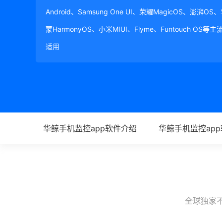
Android、Samsung One UI、荣耀MagicOS、澎湃OS
蒙HarmonyOS、小米MIUI、Flyme、Funtouch OS
适用
华鲸手机监控app软件介绍
华鲸手机监控ap
全球独家不