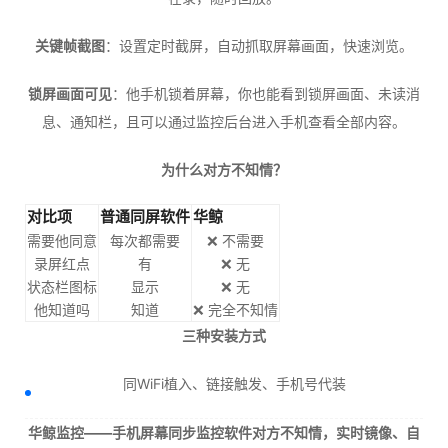
关键帧截图
：设置定时截屏，自动抓取屏幕画面，快速浏览。
锁屏画面可见
：他手机锁着屏幕，你也能看到锁屏画面、未读消
息、通知栏，且可以通过监控后台进入手机查看全部内容。
为什么对方不知情？
对比项
普通同屏软件
华鲸
需要他同意
每次都需要
❌ 不需要
录屏红点
有
❌ 无
状态栏图标
显示
❌ 无
他知道吗
知道
❌ 完全不知情
三种安装方式
同WiFi植入、链接触发、手机号代装
华鲸监控——手机屏幕同步监控软件对方不知情，实时镜像、自