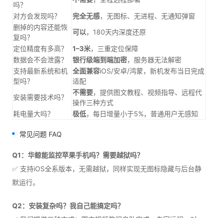
吗？
对方会发现吗？
完全无感
，无图标、无进程、无通知弹窗
删掉的内容还能恢
可以
，180天内深度还原
复吗？
定位精度有多高？
1–3米
，三重定位保障
数据会不会泄露？
银行级端到端加密
，服务器无法解密
支持最新系统和机
全面兼容
iOS/安卓/鸿蒙，新机发布当日完成
型吗？
适配
不需要
，提供图文教程、视频指导、远程代
安装需要技术吗？
操作三种方式
耗电量大吗？
极低
，每日增量小于5%，普通用户无感知
常见问题 FAQ
Q1：华鲸能监控苹果手机吗？需要越狱吗？
✅ 支持iOS全系版本，无需越狱，同样实现无图标隐藏与后台静
默运行。
Q2：安装复杂吗？我自己能搞定吗？