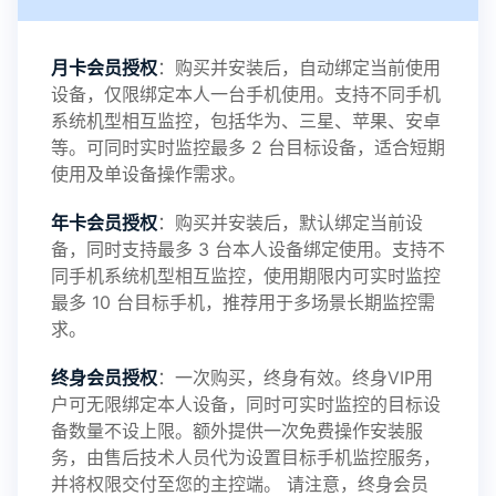
感谢新老会员用户的支持与反馈，欢迎大家反馈华
月卡会员授权
：购买并安装后，自动绑定当前使用
设备，仅限绑定本人一台手机使用。支持不同手机
鲸监控存在的问题与所需的更多功能，华鲸手机监
系统机型相互监控，包括华为、三星、苹果、安卓
等。可同时实时监控最多 2 台目标设备，适合短期
控将持续为您创造更优秀的监控APP
使用及单设备操作需求。
年卡会员授权
：购买并安装后，默认绑定当前设
备，同时支持最多 3 台本人设备绑定使用。支持不
2025-01-13
V3.7
同手机系统机型相互监控，使用期限内可实时监控
最多 10 台目标手机，推荐用于多场景长期监控需
求。
2024-10-08
V3.6
终身会员授权
：一次购买，终身有效。终身VIP用
户可无限绑定本人设备，同时可实时监控的目标设
备数量不设上限。额外提供一次免费操作安装服
务，由售后技术人员代为设置目标手机监控服务，
2024-03-16
V3.5
并将权限交付至您的主控端。 请注意，终身会员