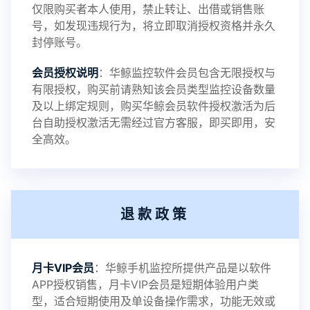
仅限购买者本人使用，禁止转让、出借或销售账
号，如发现违规行为，将立即取消授权资格并永久
封停账号。
2023-09-06
V3.4
会员授权说明
：华鲸监控软件会员包含无限授权与
有限授权，购买前请熟知该会员类型监控设备数量
及以上绑定规则，购买华鲸会员软件授权激活为后
2023-01-12
V3.3
台自助授权激活无需经过官方客服，即买即用，安
全高效。
2022-06-25
V3.2
退款政策
2021-11-19
V3.1
月卡VIP会员
：华鲸手机监控所提供产品是以软件
APP授权销售，月卡VIP会员是短期体验用户类
型，适合短期使用及单设备操作需求，功能无效或