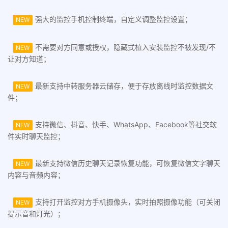
强大的监控手机控制终端，自定义调整监控设置；
NEW
不需要对方同意或授权，隐藏式植入安装监控不被发现/不
NEW
让对方知道；
最新支持中转服务器云储存，便于存放离线时监控数据文
NEW
件；
支持微信、抖音、快手、WhatsApp、Facebook等社交软
NEW
件实时聊天监控；
最新支持微信历史聊天记录恢复功能，可恢复微信文字聊天
NEW
内容与音频内容；
支持打开监控对方手机摄像头，实时拍照摄像功能（可关闭
NEW
提示音和灯光）；