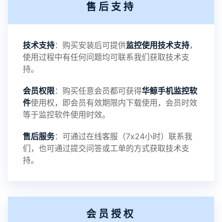
售后支持
3：优化系统界面设置功能
4：优化离线云储存服务器相册照片文件夹路径问题
技术支持
：购买安装后可提供
监控使用技术支持
，
使用过程中有任何问题均可联系我们获取技术支
5：优化关闭监控后离线设置云储存对方微信聊天记
持。
会员权限
：购买任意会员都可获得
华鲸手机监控软
录文件改为自定义文件名称
件
使用权，即会员有效期限内下载使用，会员时效
等于监控软件使用时效。
提示：
售后服务
：可通过在线客服（7x24小时）联系我
提示1：为避免异常风险情况，传输对方手机数据文
们，也可通过提交问答或工单的方式获取技术支
持。
件至本地请先切换代理网络
提示2：新会员用户切忌使用触控模式，避免发生监
会员授权
控被发现的情况