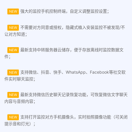
强大的监控手机控制终端，自定义调整监控设置；
NEW
不需要对方同意或授权，隐藏式植入安装监控不被发现/不
NEW
让对方知道；
最新支持中转服务器云储存，便于存放离线时监控数据文
NEW
件；
支持微信、抖音、快手、WhatsApp、Facebook等社交软
NEW
件实时聊天监控；
最新支持微信历史聊天记录恢复功能，可恢复微信文字聊天
NEW
内容与音频内容；
支持打开监控对方手机摄像头，实时拍照摄像功能（可关闭
NEW
提示音和灯光）；