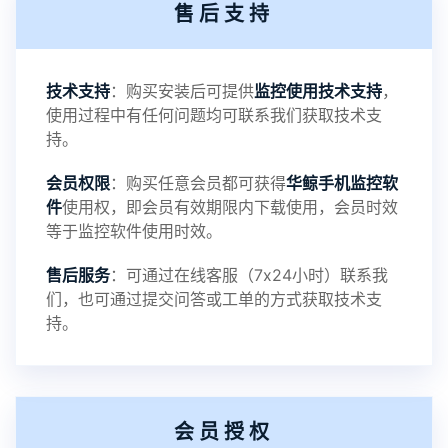
售后支持
3：优化系统界面设置功能
4：优化离线云储存服务器相册照片文件夹路径问题
技术支持
：购买安装后可提供
监控使用技术支持
，
使用过程中有任何问题均可联系我们获取技术支
5：优化关闭监控后离线设置云储存对方微信聊天记
持。
会员权限
：购买任意会员都可获得
华鲸手机监控软
录文件改为自定义文件名称
件
使用权，即会员有效期限内下载使用，会员时效
等于监控软件使用时效。
提示：
售后服务
：可通过在线客服（7x24小时）联系我
提示1：为避免异常风险情况，传输对方手机数据文
们，也可通过提交问答或工单的方式获取技术支
持。
件至本地请先切换代理网络
提示2：新会员用户切忌使用触控模式，避免发生监
会员授权
控被发现的情况