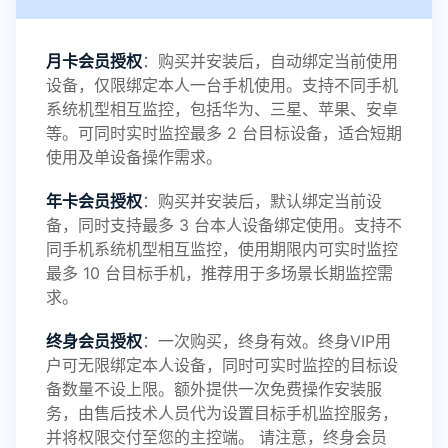
感谢新老会员用户的支持与反馈，欢迎大家反馈华
月卡会员授权
：购买并安装后，自动绑定当前使用
设备，仅限绑定本人一台手机使用。支持不同手机
鲸监控存在的问题与所需的更多功能，华鲸手机监
系统机型相互监控，包括华为、三星、苹果、安卓
等。可同时实时监控最多 2 台目标设备，适合短期
控将持续为您创造更优秀的监控APP
使用及单设备操作需求。
年卡会员授权
：购买并安装后，默认绑定当前设
备，同时支持最多 3 台本人设备绑定使用。支持不
2025-01-13
V3.7
同手机系统机型相互监控，使用期限内可实时监控
最多 10 台目标手机，推荐用于多场景长期监控需
求。
2024-10-08
V3.6
终身会员授权
：一次购买，终身有效。终身VIP用
户可无限绑定本人设备，同时可实时监控的目标设
备数量不设上限。额外提供一次免费操作安装服
务，由售后技术人员代为设置目标手机监控服务，
2024-03-16
V3.5
并将权限交付至您的主控端。 请注意，终身会员