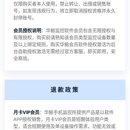
仅限购买者本人使用，禁止转让、出借或销售账
号，如发现违规行为，将立即取消授权资格并永久
封停账号。
2023-09-06
V3.4
会员授权说明
：华鲸监控软件会员包含无限授权与
有限授权，购买前请熟知该会员类型监控设备数量
及以上绑定规则，购买华鲸会员软件授权激活为后
2023-01-12
V3.3
台自助授权激活无需经过官方客服，即买即用，安
全高效。
2022-06-25
V3.2
退款政策
2021-11-19
V3.1
月卡VIP会员
：华鲸手机监控所提供产品是以软件
APP授权销售，月卡VIP会员是短期体验用户类
型，适合短期使用及单设备操作需求，功能无效或