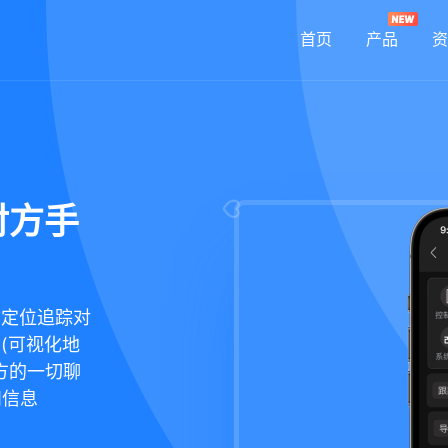
首页
产品
资
对方手
你定位追踪对
置(可视化地
方的一切聊
和信息