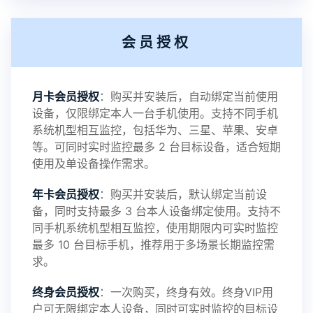
提示2：新会员用户切忌使用触控模式，避免发生监
会员授权
控被发现的情况
感谢新老会员用户的支持与反馈，欢迎大家反馈华
月卡会员授权
：购买并安装后，自动绑定当前使用
设备，仅限绑定本人一台手机使用。支持不同手机
鲸监控存在的问题与所需的更多功能，华鲸手机监
系统机型相互监控，包括华为、三星、苹果、安卓
等。可同时实时监控最多 2 台目标设备，适合短期
控将持续为您创造更优秀的监控APP
使用及单设备操作需求。
年卡会员授权
：购买并安装后，默认绑定当前设
备，同时支持最多 3 台本人设备绑定使用。支持不
2025-01-13
V3.7
同手机系统机型相互监控，使用期限内可实时监控
最多 10 台目标手机，推荐用于多场景长期监控需
求。
2024-10-08
V3.6
终身会员授权
：一次购买，终身有效。终身VIP用
户可无限绑定本人设备，同时可实时监控的目标设