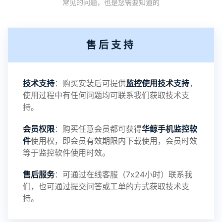
常见的问题，也是您需要知道的
机设备响应慢问题
2：优化跟踪定位精确度
售后支持
3：优化系统界面设置功能
4：优化离线云储存服务器相册照片文件夹路径问题
技术支持
：购买安装后可提供
监控使用技术支持
，
使用过程中有任何问题均可联系我们获取技术支
5：优化关闭监控后离线设置云储存对方微信聊天记
持。
会员权限
：购买任意会员都可获得
华鲸手机监控软
录文件改为自定义文件名称
件
使用权，即会员有效期限内下载使用，会员时效
等于监控软件使用时效。
提示：
售后服务
：可通过在线客服（7x24小时）联系我
提示1：为避免异常风险情况，传输对方手机数据文
们，也可通过提交问答或工单的方式获取技术支
持。
件至本地请先切换代理网络