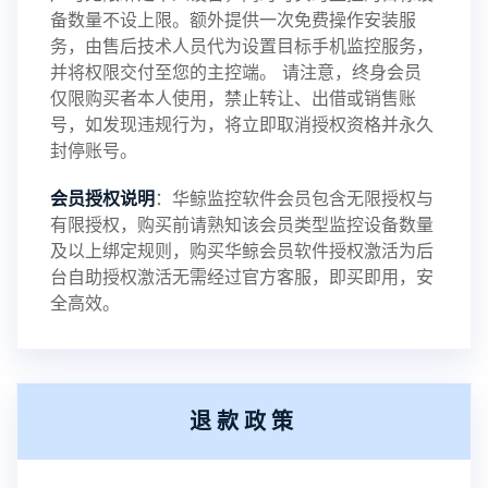
备数量不设上限。额外提供一次免费操作安装服
务，由售后技术人员代为设置目标手机监控服务，
2024-03-16
V3.5
并将权限交付至您的主控端。 请注意，终身会员
仅限购买者本人使用，禁止转让、出借或销售账
号，如发现违规行为，将立即取消授权资格并永久
封停账号。
2023-09-06
V3.4
会员授权说明
：华鲸监控软件会员包含无限授权与
有限授权，购买前请熟知该会员类型监控设备数量
及以上绑定规则，购买华鲸会员软件授权激活为后
2023-01-12
V3.3
台自助授权激活无需经过官方客服，即买即用，安
全高效。
2022-06-25
V3.2
退款政策
2021-11-19
V3.1