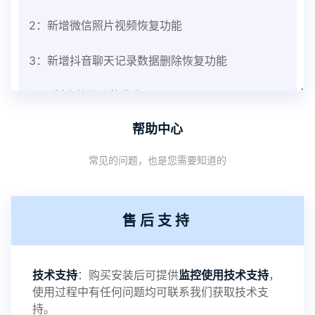
2：新增微信照片视频恢复功能
3：新增抖音聊天记录数据删除恢复功能
V3.8版本软件功能优化
帮助中心
1：优化监控终端从当前监控界面切换其他被控端手
常见的问题，也是您需要知道的
机设备响应慢问题
2：优化跟踪定位精确度
售后支持
3：优化系统界面设置功能
4：优化离线云储存服务器相册照片文件夹路径问题
技术支持
：购买安装后可提供
监控使用技术支持
，
使用过程中有任何问题均可联系我们获取技术支
5：优化关闭监控后离线设置云储存对方微信聊天记
持。