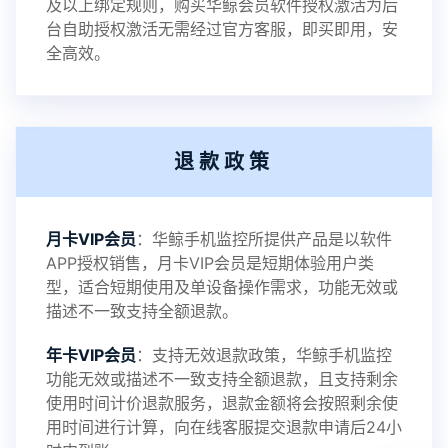
及以上绑定规则，购买华鲸会员软件授权激活为后
2023-01-12
V3.3
台自助授权激活无需经过官方客服，即买即用，安
全高效。
2022-06-25
V3.2
退款政策
2021-11-19
V3.1
月卡VIP会员
：华鲸手机监控所提供产品是以软件
APP授权销售，月卡VIP会员是短期体验用户类
型，适合短期使用及单设备操作需求，功能无效或
描述不一致支持全额退款。
年卡VIP会员
：支持无效退款政策，华鲸手机监控
功能无效或描述不一致支持全额退款，且支持剩余
使用时间计价退款服务，退款金额将会按照剩余使
用时间进行计算，向在线客服提交退款申请后24小