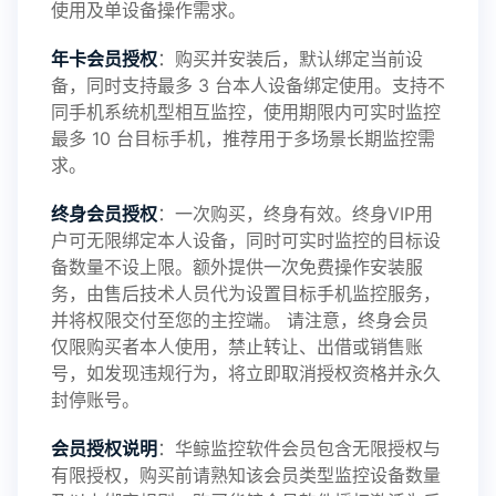
使用及单设备操作需求。
年卡会员授权
：购买并安装后，默认绑定当前设
备，同时支持最多 3 台本人设备绑定使用。支持不
2025-01-13
V3.7
同手机系统机型相互监控，使用期限内可实时监控
最多 10 台目标手机，推荐用于多场景长期监控需
求。
2024-10-08
V3.6
终身会员授权
：一次购买，终身有效。终身VIP用
户可无限绑定本人设备，同时可实时监控的目标设
备数量不设上限。额外提供一次免费操作安装服
务，由售后技术人员代为设置目标手机监控服务，
2024-03-16
V3.5
并将权限交付至您的主控端。 请注意，终身会员
仅限购买者本人使用，禁止转让、出借或销售账
号，如发现违规行为，将立即取消授权资格并永久
封停账号。
2023-09-06
V3.4
会员授权说明
：华鲸监控软件会员包含无限授权与
有限授权，购买前请熟知该会员类型监控设备数量