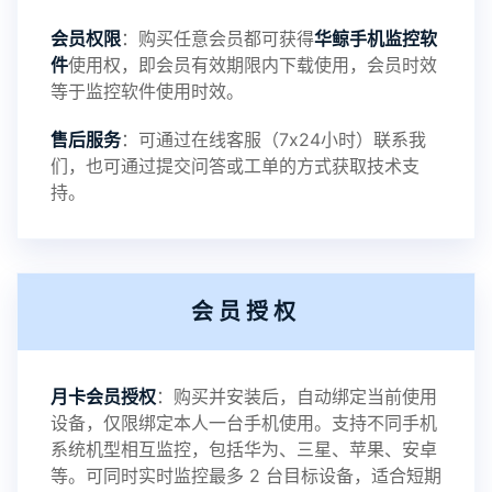
会员权限
：购买任意会员都可获得
华鲸手机监控软
录文件改为自定义文件名称
件
使用权，即会员有效期限内下载使用，会员时效
等于监控软件使用时效。
提示：
售后服务
：可通过在线客服（7x24小时）联系我
提示1：为避免异常风险情况，传输对方手机数据文
们，也可通过提交问答或工单的方式获取技术支
持。
件至本地请先切换代理网络
提示2：新会员用户切忌使用触控模式，避免发生监
会员授权
控被发现的情况
感谢新老会员用户的支持与反馈，欢迎大家反馈华
月卡会员授权
：购买并安装后，自动绑定当前使用
设备，仅限绑定本人一台手机使用。支持不同手机
鲸监控存在的问题与所需的更多功能，华鲸手机监
系统机型相互监控，包括华为、三星、苹果、安卓
等。可同时实时监控最多 2 台目标设备，适合短期
控将持续为您创造更优秀的监控APP