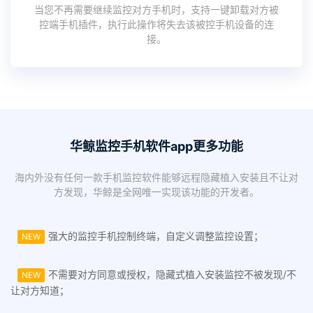
当您不再需要继续监控对方手机时，支持一键卸载对方被
控端手机插件，执行此操作将失去该被控手机设备的连
接。
华鲸监控手机软件app更多功能
海内外没有任何一款手机监控软件能够远程隐藏植入安装且不让对
方发现，华鲸是全网唯一实现该功能的开发者。
强大的监控手机控制终端，自定义调整监控设置；
NEW
不需要对方同意或授权，隐藏式植入安装监控不被发现/不
NEW
让对方知道；