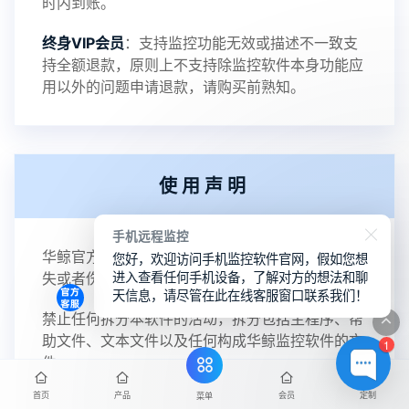
时内到账。
终身VIP会员
：支持监控功能无效或描述不一致支
持全额退款，原则上不支持除监控软件本身功能应
用以外的问题申请退款，请购买前熟知。
使用声明
手机远程监控
华鲸官方不承诺对任何由于使用本软件而引起的损
您好，欢迎访问手机监控软件官网，假如您想
进入查看任何手机设备，了解对方的想法和聊
失或者伤害负责。
天信息，请尽管在此在线客服窗口联系我们！
禁止任何拆分本软件的活动，拆分包括主程序、帮
助文件、文本文件以及任何构成华鲸监控软件的文
1
件。
首页
产品
会员
定制
菜单
禁止任何未获得华鲸授权的销售活动（包括利用华