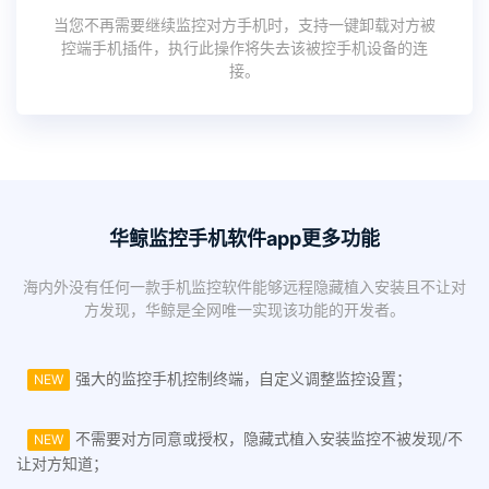
当您不再需要继续监控对方手机时，支持一键卸载对方被
控端手机插件，执行此操作将失去该被控手机设备的连
接。
华鲸监控手机软件app更多功能
海内外没有任何一款手机监控软件能够远程隐藏植入安装且不让对
方发现，华鲸是全网唯一实现该功能的开发者。
强大的监控手机控制终端，自定义调整监控设置；
NEW
不需要对方同意或授权，隐藏式植入安装监控不被发现/不
NEW
让对方知道；