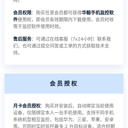
持。
会员权限
：购买任意会员都可获得
华鲸手机监控软
录文件改为自定义文件名称
件
使用权，即会员有效期限内下载使用，会员时效
等于监控软件使用时效。
提示：
售后服务
：可通过在线客服（7x24小时）联系我
提示1：为避免异常风险情况，传输对方手机数据文
们，也可通过提交问答或工单的方式获取技术支
持。
件至本地请先切换代理网络
提示2：新会员用户切忌使用触控模式，避免发生监
会员授权
控被发现的情况
感谢新老会员用户的支持与反馈，欢迎大家反馈华
月卡会员授权
：购买并安装后，自动绑定当前使用
设备，仅限绑定本人一台手机使用。支持不同手机
鲸监控存在的问题与所需的更多功能，华鲸手机监
系统机型相互监控，包括华为、三星、苹果、安卓
等。可同时实时监控最多 2 台目标设备，适合短期
控将持续为您创造更优秀的监控APP