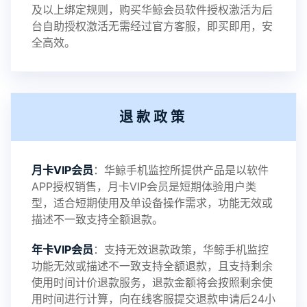
及以上绑定规则，购买华鲸会员软件授权激活为后
2023-01-12
V3.3
台自助授权激活无需经过官方客服，即买即用，安
全高效。
2022-06-25
V3.2
退款政策
2021-11-19
V3.1
月卡VIP会员
：华鲸手机监控所提供产品是以软件
APP授权销售，月卡VIP会员是短期体验用户类
型，适合短期使用及单设备操作需求，功能无效或
描述不一致支持全额退款。
年卡VIP会员
：支持无效退款政策，华鲸手机监控
功能无效或描述不一致支持全额退款，且支持剩余
使用时间计价退款服务，退款金额将会按照剩余使
用时间进行计算，向在线客服提交退款申请后24小