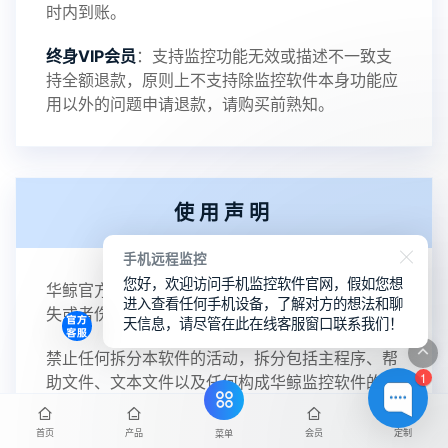
时内到账。
终身VIP会员
：支持监控功能无效或描述不一致支
持全额退款，原则上不支持除监控软件本身功能应
用以外的问题申请退款，请购买前熟知。
使用声明
手机远程监控
您好，欢迎访问手机监控软件官网，假如您想
华鲸官方不承诺对任何由于使用本软件而引起的损
进入查看任何手机设备，了解对方的想法和聊
失或者伤害负责。
天信息，请尽管在此在线客服窗口联系我们！
禁止任何拆分本软件的活动，拆分包括主程序、帮
1
助文件、文本文件以及任何构成华鲸监控软件的文
件。
首页
产品
会员
定制
菜单