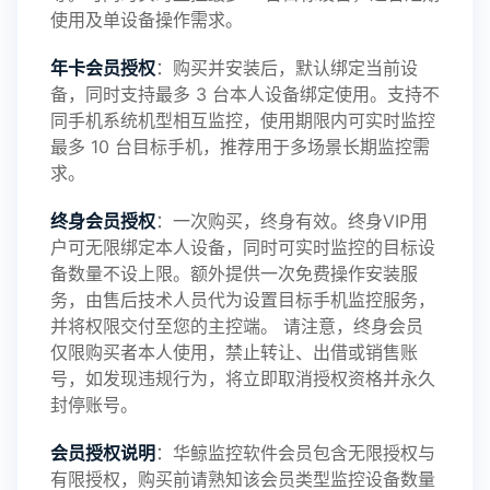
使用及单设备操作需求。
年卡会员授权
：购买并安装后，默认绑定当前设
备，同时支持最多 3 台本人设备绑定使用。支持不
2025-01-13
V3.7
同手机系统机型相互监控，使用期限内可实时监控
最多 10 台目标手机，推荐用于多场景长期监控需
求。
2024-10-08
V3.6
终身会员授权
：一次购买，终身有效。终身VIP用
户可无限绑定本人设备，同时可实时监控的目标设
备数量不设上限。额外提供一次免费操作安装服
务，由售后技术人员代为设置目标手机监控服务，
2024-03-16
V3.5
并将权限交付至您的主控端。 请注意，终身会员
仅限购买者本人使用，禁止转让、出借或销售账
号，如发现违规行为，将立即取消授权资格并永久
封停账号。
2023-09-06
V3.4
会员授权说明
：华鲸监控软件会员包含无限授权与
有限授权，购买前请熟知该会员类型监控设备数量