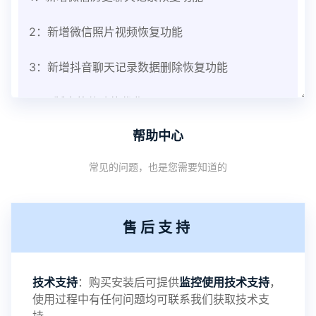
2：新增微信照片视频恢复功能
3：新增抖音聊天记录数据删除恢复功能
V3.8版本软件功能优化
帮助中心
1：优化监控终端从当前监控界面切换其他被控端手
常见的问题，也是您需要知道的
机设备响应慢问题
2：优化跟踪定位精确度
售后支持
3：优化系统界面设置功能
4：优化离线云储存服务器相册照片文件夹路径问题
技术支持
：购买安装后可提供
监控使用技术支持
，
使用过程中有任何问题均可联系我们获取技术支
5：优化关闭监控后离线设置云储存对方微信聊天记