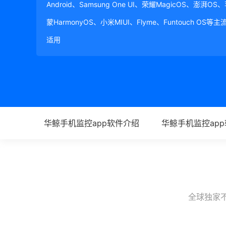
Android、Samsung One UI、荣耀MagicOS、澎湃OS
蒙HarmonyOS、小米MIUI、Flyme、Funtouch OS
适用
华鲸手机监控app软件介绍
华鲸手机监控ap
全球独家不