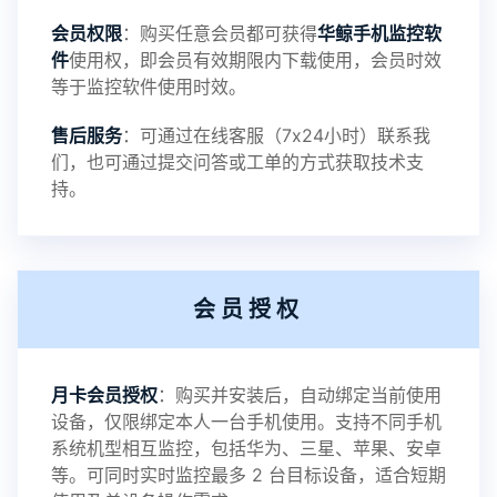
会员权限
：购买任意会员都可获得
华鲸手机监控软
录文件改为自定义文件名称
件
使用权，即会员有效期限内下载使用，会员时效
等于监控软件使用时效。
提示：
售后服务
：可通过在线客服（7x24小时）联系我
提示1：为避免异常风险情况，传输对方手机数据文
们，也可通过提交问答或工单的方式获取技术支
持。
件至本地请先切换代理网络
提示2：新会员用户切忌使用触控模式，避免发生监
会员授权
控被发现的情况
感谢新老会员用户的支持与反馈，欢迎大家反馈华
月卡会员授权
：购买并安装后，自动绑定当前使用
设备，仅限绑定本人一台手机使用。支持不同手机
鲸监控存在的问题与所需的更多功能，华鲸手机监
系统机型相互监控，包括华为、三星、苹果、安卓
等。可同时实时监控最多 2 台目标设备，适合短期
控将持续为您创造更优秀的监控APP