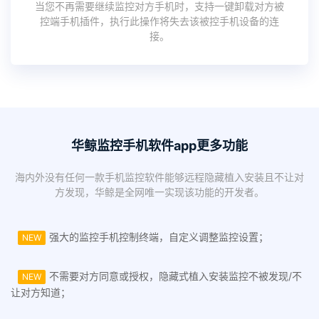
当您不再需要继续监控对方手机时，支持一键卸载对方被
控端手机插件，执行此操作将失去该被控手机设备的连
接。
华鲸监控手机软件app更多功能
海内外没有任何一款手机监控软件能够远程隐藏植入安装且不让对
方发现，华鲸是全网唯一实现该功能的开发者。
强大的监控手机控制终端，自定义调整监控设置；
NEW
不需要对方同意或授权，隐藏式植入安装监控不被发现/不
NEW
让对方知道；