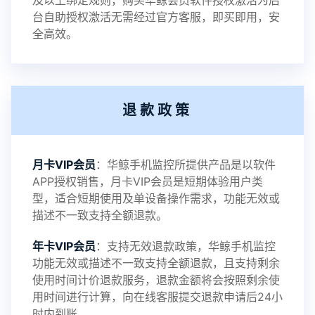
及以上绑定规则，购买华鲸会员软件授权激活为后
2023-01-12
V3.3
台自助授权激活无需经过官方客服，即买即用，安
全高效。
2022-06-25
V3.2
退款政策
2021-11-19
V3.1
月卡VIP会员
：华鲸手机监控所提供产品是以软件
APP授权销售，月卡VIP会员是短期体验用户类
型，适合短期使用及单设备操作需求，功能无效或
描述不一致支持全额退款。
年卡VIP会员
：支持无效退款政策，华鲸手机监控
功能无效或描述不一致支持全额退款，且支持剩余
使用时间计价退款服务，退款金额将会按照剩余使
用时间进行计算，向在线客服提交退款申请后24小
时内到账。