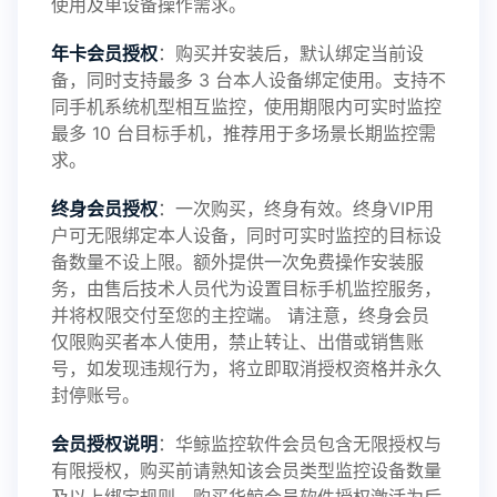
使用及单设备操作需求。
年卡会员授权
：购买并安装后，默认绑定当前设
备，同时支持最多 3 台本人设备绑定使用。支持不
2025-01-13
V3.7
同手机系统机型相互监控，使用期限内可实时监控
最多 10 台目标手机，推荐用于多场景长期监控需
求。
2024-10-08
V3.6
终身会员授权
：一次购买，终身有效。终身VIP用
户可无限绑定本人设备，同时可实时监控的目标设
备数量不设上限。额外提供一次免费操作安装服
务，由售后技术人员代为设置目标手机监控服务，
2024-03-16
V3.5
并将权限交付至您的主控端。 请注意，终身会员
仅限购买者本人使用，禁止转让、出借或销售账
号，如发现违规行为，将立即取消授权资格并永久
封停账号。
2023-09-06
V3.4
会员授权说明
：华鲸监控软件会员包含无限授权与
有限授权，购买前请熟知该会员类型监控设备数量