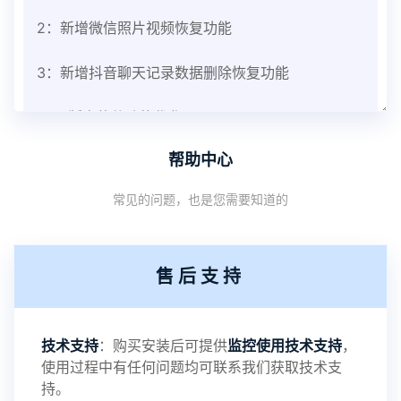
2：新增微信照片视频恢复功能
3：新增抖音聊天记录数据删除恢复功能
V3.8版本软件功能优化
帮助中心
1：优化监控终端从当前监控界面切换其他被控端手
常见的问题，也是您需要知道的
机设备响应慢问题
2：优化跟踪定位精确度
售后支持
3：优化系统界面设置功能
4：优化离线云储存服务器相册照片文件夹路径问题
技术支持
：购买安装后可提供
监控使用技术支持
，
使用过程中有任何问题均可联系我们获取技术支
5：优化关闭监控后离线设置云储存对方微信聊天记
持。