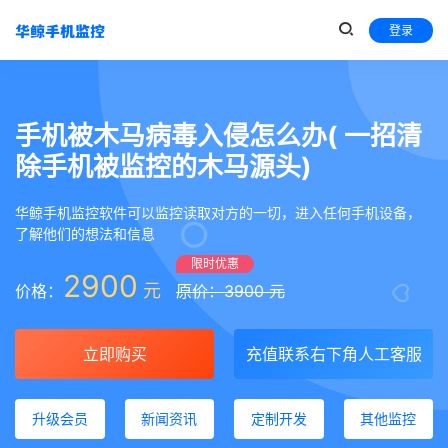
登录
手机被木马病毒入侵怎么办( 一招清
除手机被监控的木马源头)
华鲸手机监控软件可以监控读取对方的一切，进入任何手机设备，
了解他们的想法和信息
限时优惠
2900
元
价格：
原价：3900 元
立即购买
充值联系右下角人工客服
升级会员
新闻资讯
定制开发
其他监控