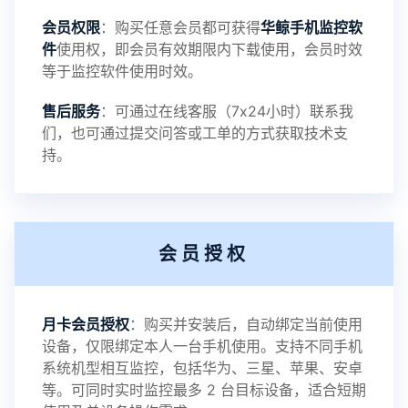
会员权限
：购买任意会员都可获得
华鲸手机监控软
录文件改为自定义文件名称
件
使用权，即会员有效期限内下载使用，会员时效
等于监控软件使用时效。
提示：
售后服务
：可通过在线客服（7x24小时）联系我
提示1：为避免异常风险情况，传输对方手机数据文
们，也可通过提交问答或工单的方式获取技术支
持。
件至本地请先切换代理网络
提示2：新会员用户切忌使用触控模式，避免发生监
会员授权
控被发现的情况
感谢新老会员用户的支持与反馈，欢迎大家反馈华
月卡会员授权
：购买并安装后，自动绑定当前使用
设备，仅限绑定本人一台手机使用。支持不同手机
鲸监控存在的问题与所需的更多功能，华鲸手机监
系统机型相互监控，包括华为、三星、苹果、安卓
等。可同时实时监控最多 2 台目标设备，适合短期
控将持续为您创造更优秀的监控APP