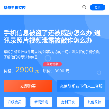
登录
手机信息被盗了还被威胁怎么办,通
讯录照片视频泄露被敲诈怎么办
华鲸手机监控软件可以监控读取对方的一切，进入任何手机设备，
了解他们的想法和信息
限时优惠
2900
元
价格：
原价：3900 元
立即购买
充值联系右下角人工客服
升级会员
新闻资讯
定制开发
其他监控