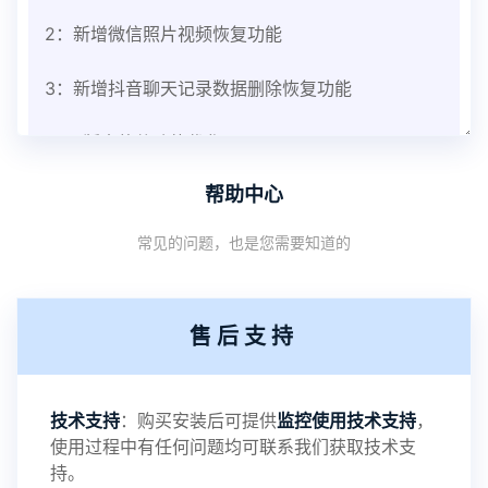
2：新增微信照片视频恢复功能
3：新增抖音聊天记录数据删除恢复功能
V3.8版本软件功能优化
帮助中心
1：优化监控终端从当前监控界面切换其他被控端手
常见的问题，也是您需要知道的
机设备响应慢问题
2：优化跟踪定位精确度
售后支持
3：优化系统界面设置功能
4：优化离线云储存服务器相册照片文件夹路径问题
技术支持
：购买安装后可提供
监控使用技术支持
，
使用过程中有任何问题均可联系我们获取技术支
5：优化关闭监控后离线设置云储存对方微信聊天记
持。