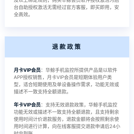
及以上绑定规则，购买华鲸会员软件授权激活为后
2023-01-12
V3.3
台自助授权激活无需经过官方客服，即买即用，安
全高效。
2022-06-25
V3.2
退款政策
2021-11-19
V3.1
月卡VIP会员
：华鲸手机监控所提供产品是以软件
APP授权销售，月卡VIP会员是短期体验用户类
型，适合短期使用及单设备操作需求，功能无效或
描述不一致支持全额退款。
年卡VIP会员
：支持无效退款政策，华鲸手机监控
功能无效或描述不一致支持全额退款，且支持剩余
使用时间计价退款服务，退款金额将会按照剩余使
用时间进行计算，向在线客服提交退款申请后24小
时内到账。