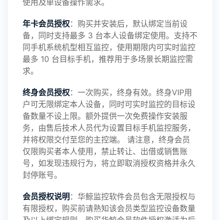
使用及单设备操作需求。
年卡会员授权
：购买并安装后，默认绑定当前设
备，同时支持最多 3 台本人设备绑定使用。支持不
2025-01-13
V3.7
同手机系统机型相互监控，使用期限内可实时监控
最多 10 台目标手机，推荐用于多场景长期监控需
求。
2024-10-08
V3.6
终身会员授权
：一次购买，终身有效。终身VIP用
户可无限绑定本人设备，同时可实时监控的目标设
备数量不设上限。额外提供一次免费操作安装服
务，由售后技术人员代为设置目标手机监控服务，
2024-03-16
V3.5
并将权限交付至您的主控端。 请注意，终身会员
仅限购买者本人使用，禁止转让、出借或销售账
号，如发现违规行为，将立即取消授权资格并永久
封停账号。
2023-09-06
V3.4
会员授权说明
：华鲸监控软件会员包含无限授权与
有限授权，购买前请熟知该会员类型监控设备数量