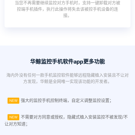
当您不再需要继续监控对方手机时，支持一键卸载对方被
控端手机插件，执行此操作将失去该被控手机设备的连
接。
华鲸监控手机软件app更多功能
海内外没有任何一款手机监控软件能够远程隐藏植入安装且不让对
方发现，华鲸是全网唯一实现该功能的开发者。
强大的监控手机控制终端，自定义调整监控设置；
NEW
不需要对方同意或授权，隐藏式植入安装监控不被发现/不
NEW
让对方知道；