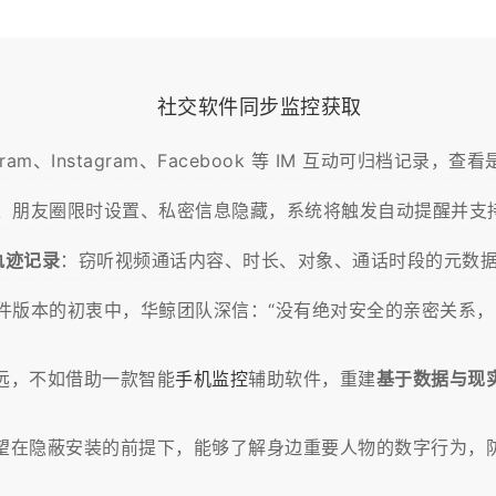
社交软件同步监控获取
gram、Instagram、Facebook 等 IM 互动可归档记
、朋友圈限时设置、私密信息隐藏，系统将触发自动提醒并支
轨迹记录
：窃听视频通话内容、时长、对象、通话时段的元数据
件版本的初衷中，华鲸团队深信：“没有绝对安全的亲密关系，
远，不如借助一款智能
手机监控
辅助软件，重建
基于数据与现
望在隐蔽安装的前提下，能够了解身边重要人物的数字行为，防