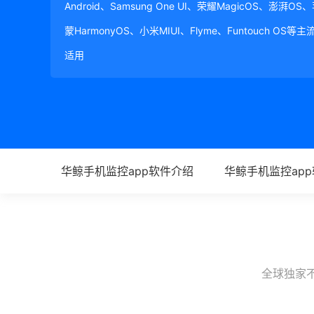
Android、Samsung One UI、荣耀MagicOS、澎湃OS
蒙HarmonyOS、小米MIUI、Flyme、Funtouch OS
适用
华鲸手机监控app软件介绍
华鲸手机监控ap
全球独家不